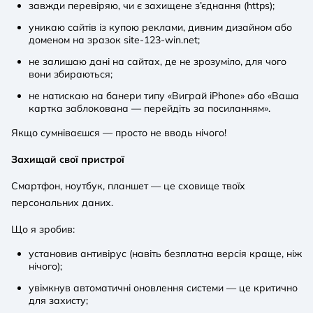
завжди перевіряю, чи є захищене з’єднання (https);
уникаю сайтів із купою реклами, дивним дизайном або
доменом на зразок site-123-win.net;
не залишаю дані на сайтах, де не зрозуміло, для чого
вони збираються;
не натискаю на банери типу «Виграй iPhone» або «Ваша
картка заблокована — перейдіть за посиланням».
Якщо сумніваєшся — просто не вводь нічого!
Захищай свої пристрої
Смартфон, ноутбук, планшет — це сховище твоїх
персональних даних.
Що я зробив:
установив антивірус (навіть безплатна версія краще, ніж
нічого);
увімкнув автоматичні оновлення системи — це критично
для захисту;