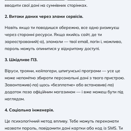
вводити свої дані на сумнівних сторінках.
2. Витоки даних через злами сервісів.
Навіть якщо ти поводишся обережно, все одно ризикуєш
через сторонні ресурси. Якщо якийсь сайт, де ти
зареєстрований(-а), зламали — твої email, логін і, можливо,
пароль можуть опинитися у відкритому доступі.
3. Шкідливе ПЗ.
Віруси, трояни, кейлогери, шпигунські програми — усе це
може непомітно збирати персональні дані з твого пристрою.
Завантажив(-ла) щось «безплатне» або встановив(-ла)
додаток поза офіційним магазином — і вже можеш бути під
наглядом.
4. Соціальна інженерія.
Це психологічний метод впливу. Тебе можуть переконати
назвати пароль, повідомити дані картки або код із SMS. Ти