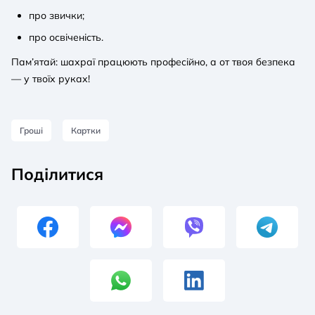
про звички;
про освіченість.
Пам’ятай: шахраї працюють професійно, а от твоя безпека
— у твоїх руках!
Гроші
Картки
Поділитися