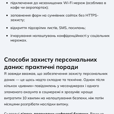
підключення до незахищених Wi-Fi мереж (особливо в
кафе чи аеропортах);
заповнення форм на сумнівних сайтах без HTTPS-
захисту;
відкриття підозрілих листів, SMS, посилань;
ігнорування налаштувань конфіденційності у соціальних
мережах.
Способи захисту персональних
даних: практичні поради
Я завжди вважав, що забезпечення захисту персональних
даних — це щось надто складне та технічне. Однак після
кількох «дивних» повідомлень у месенджерах і одного
зламаного акаунта в соцмережі я зрозумів: краще
витратити 10 хвилин на налаштування безпеки, ніж потім
місяцями розгрібати наслідки витоку.
Сьогодні
ділюсь правилами цифрової безпеки
. Вони не