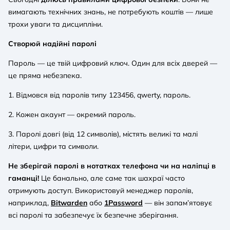
вимагають технічних знань, не потребують коштів — лише
трохи уваги та дисципліни.
Створюй надійні паролі
Пароль — це твій цифровий ключ. Один для всіх дверей —
це пряма небезпека.
1. Відмовся від паролів типу 123456, qwerty, пароль.
2. Кожен акаунт — окремий пароль.
3. Паролі довгі (від 12 символів), містять великі та малі
літери, цифри та символи.
Не зберігай паролі в нотатках телефона чи на наліпці в
гаманці!
Це банально, але саме так шахраї часто
отримують доступ. Використовуй менеджер паролів,
наприклад,
Bitwarden
або
1Password
— він запам’ятовує
всі паролі та забезпечує їх безпечне зберігання.