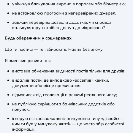
увімкнув блокування екрана з паролем або біометрією;
не встановлюю програми з неперевірених джерел.
завжди перевіряю дозволи додатків: чи справді
калькулятору потрібен доступ до мікрофона?
Будь обережним у соцмережах
Що ти постиш — те і збирають. Навіть без злому.
Я зменшив ризики так:
виставив обмеження видимості постів тільки для друзів;
видалив пости, де випадково «засвітив» квитки,
документи або місце проживання;
відмовився від геолокації в режимі реального часу;
не публікую скріншоти з банківських додатків або
покупок;
ігнорую всі «розважальні» опитування типу «дізнайся,
ким ти був у минулому житті» — це часто збір особистої
інформації.