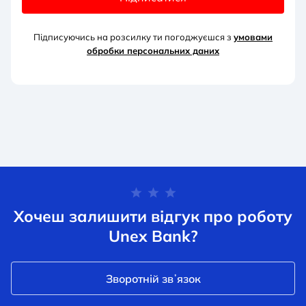
Підписуючись на розсилку ти погоджуєшся з
умовами
обробки персональних д
аних
Хочеш залишити відгук про роботу
Unex Bank?
Зворотній звʼязок