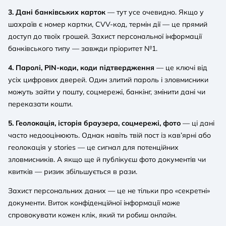
3. Дані банківських карток
— тут усе очевидно. Якщо у
шахраїв є номер картки, CVV-код, термін дії — це прямий
доступ до твоїх грошей. Захист персональної інформації
банківського типу — завжди пріоритет №1.
4. Паролі, PIN-коди, коди підтвердження
— це ключі від
усіх цифрових дверей. Один злитий пароль і зловмисники
можуть зайти у пошту, соцмережі, банкінг, змінити дані чи
переказати кошти.
5. Геолокація, історія браузера, соцмережі, фото
— ці дані
часто недооцінюють. Однак навіть твій пост із кав’ярні або
геолокація у stories — це сигнал для потенційних
зловмисників. А якщо ще й публікуєш фото документів чи
квитків — ризик збільшується в рази.
Захист персональних даних — це не тільки про «секретні»
документи. Виток конфіденційної інформації може
спровокувати кожен клік, який ти робиш онлайн.