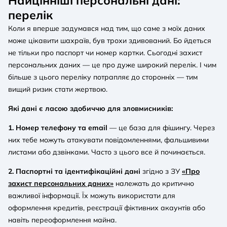
Найцінніші персональні дані:
перелік
Коли я вперше задумався над тим, що саме з моїх даних
може цікавити шахраїв, був трохи здивований. Бо йдеться
не тільки про паспорт чи номер картки. Сьогодні захист
персональних даних — це про дуже широкий перелік. І чим
більше з цього переліку потрапляє до сторонніх — тим
вищий ризик стати жертвою.
Які дані є ласою здобиччю для зловмисників:
1. Номер телефону та email
— це база для фішингу. Через
них тебе можуть атакувати повідомленнями, фальшивими
листами або дзвінками. Часто з цього все й починається.
2. Паспортні та ідентифікаційні дані
згідно з ЗУ
«Про
захист персональних даних»
належать до критично
важливої інформації. Їх можуть використати для
оформлення кредитів, реєстрації фіктивних акаунтів або
навіть переоформлення майна.