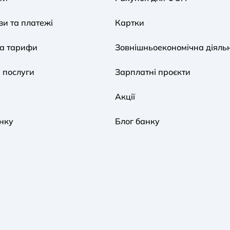
и та платежі
Картки
та тарифи
Зовнішньоекономічна діяльн
 послуги
Зарплатні проєкти
Акції
нку
Блог банку