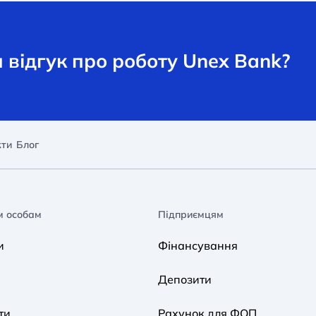
відгук про роботу Unex Bank?
кти
Блог
м особам
Підприємцям
и
Фінансування
Депозити
ти
Рахунок для ФОП