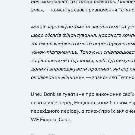
нові можливості та сталий розвиток. Пишає
змі
н», — коментує своє призначення Тетяна
«Банк відстежуватиме та звітуватиме за у
щодо обсягів фінансування, наданого комп
також розширюватиме та впроваджуватиме 
жінок-підприємиць. Також ми співпрацюва
зацікавленими сторонами, щоб підтримуват
даних і впроваджувати практики, які сприя
очолюваних жінками»,
— зазначила Тетяна
Unex Bank звітуватиме про виконання своїх 
показників перед Національним банком Ук
перехідного періоду, а також про їх включе
WE Finance Code.