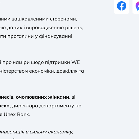
.
шими зацікавленими сторонами,
нню даних і впровадженню рішень,
ати прогалини у фінансуванні
ті про наміри щодо підтримки WE
ністерством економіки, довкілля та
знесів, очолюваних жінками,
зі
яско
, директора департаменту по
ня Unex Bank.
нвестиція в сильну економіку,