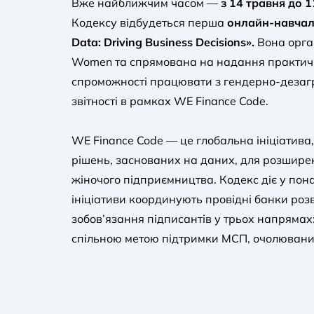
Вже найближчим часом —
з 14 травня до 1
Кодексу відбудеться перша
онлайн-навчал
Data: Driving Business Decisions».
Вона орган
Women та спрямована на надання практичн
спроможності працювати з гендерно-дезаг
звітності в рамках WE Finance Code.
WE Finance Code — це глобальна ініціатив
рішень, заснованих на даних, для розшире
жіночого підприємництва. Кодекс діє у пон
ініціативи координують провідні банки роз
зобов’язання підписантів у трьох напрямах: л
спільною метою підтримки МСП, очолювани