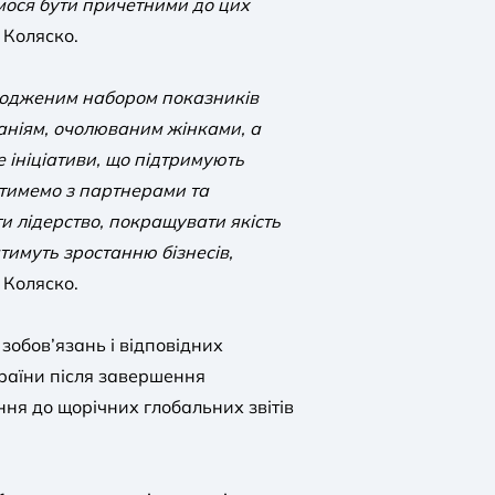
мося бути причетними до цих
 Коляско.
згодженим набором показників
аніям, очолюваним жінками, а
ініціативи, що підтримують
тимемо з партнерами та
и лідерство, покращувати якість
тимуть зростанню бізнесів,
 Коляско.
зобов’язань і відповідних
раїни після завершення
ння до щорічних глобальних звітів