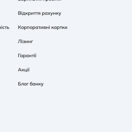
Звичайний
Середній
Великий
Відкриття рахунку
ість
Корпоративні картки
Звичайна
Чорно-Біла
Протанопія
Лізинг
Гарантії
Акції
Блог банку