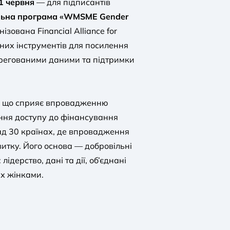
1 червня
— для підписантів
ьна програма «WMSME Gender
ізована Financial Alliance for
их інструментів для посилення
регованими даними та підтримки
а, що сприяє впровадженню
ння доступу до фінансування
ад 30 країнах, де впровадження
витку. Його основа — добровільні
ідерство, дані та дії, об’єднані
х жінками.