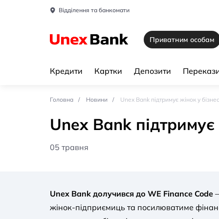
Відділення та банкомати
Приватним особам
Кредити
Картки
Депозити
Перекази
Головна
Новини
Unex Bank підтримує жінок у бізнес
Unex Bank підтримує 
05 травня
Unex Bank долучився до WE Finance Code
—
жінок-підприємиць та посилюватиме фінанс