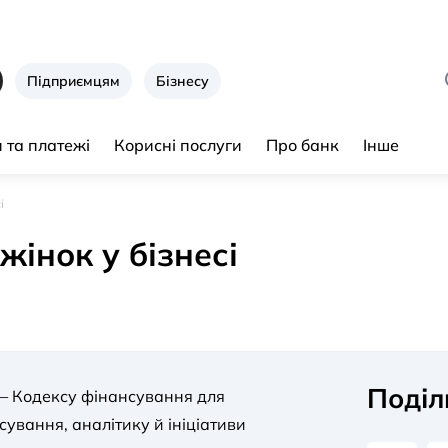
Підприємцям
Бізнесу
 та платежі
Корисні послуги
Про банк
Інше
і
жінок у бізнесі
Поділ
 Кодексу фінансування для
ування, аналітику й ініціативи