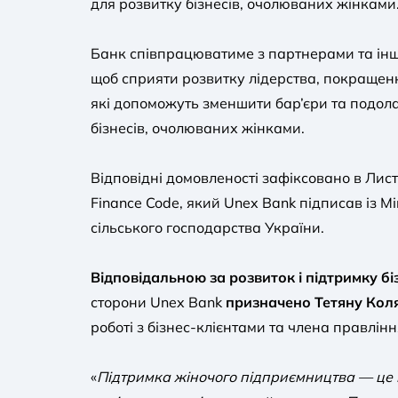
для розвитку бізнесів, очолюваних жінками
Банк співпрацюватиме з партнерами та ін
щоб сприяти розвитку лідерства, покраще
які допоможуть зменшити бар’єри та подол
бізнесів, очолюваних жінками.
Відповідні домовленості зафіксовано в Лис
Finance Code, який Unex Bank підписав із Мі
сільського господарства України.
Відповідальною за розвиток і підтримку бі
сторони Unex Bank
призначено Тетяну Кол
роботі з бізнес-клієнтами та члена правлін
«
Підтримка жіночого підприємництва — це і