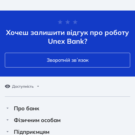
Хочеш залишити відгук про роботу
Unex Bank?
Зворотній звʼязок
Доступність
Про банк
Про Unex Bank
A A
A A
Фізичним особам
A A
Контакти
Кредити
Підприємцям
Звичайний
Середній
Великий