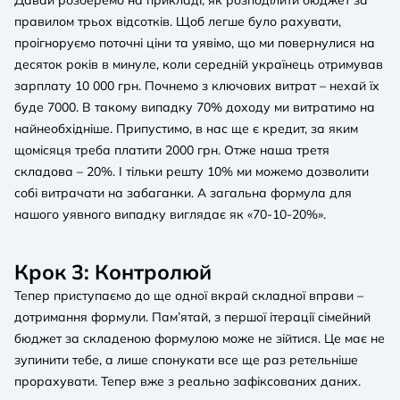
правилом трьох відсотків. Щоб легше було рахувати,
проігноруємо поточні ціни та уявімо, що ми повернулися на
десяток років в минуле, коли середній українець отримував
зарплату 10 000 грн. Почнемо з ключових витрат – нехай їх
буде 7000. В такому випадку 70% доходу ми витратимо на
найнеобхідніше. Припустимо, в нас ще є кредит, за яким
щомісяця треба платити 2000 грн. Отже наша третя
складова – 20%. І тільки решту 10% ми можемо дозволити
собі витрачати на забаганки. А загальна формула для
нашого уявного випадку виглядає як «70-10-20%».
Крок 3: Контролюй
Тепер приступаємо до ще одної вкрай складної вправи –
дотримання формули. Пам’ятай, з першої ітерації сімейний
бюджет за складеною формулою може не зійтися. Це має не
зупинити тебе, а лише спонукати все ще раз ретельніше
прорахувати. Тепер вже з реально зафіксованих даних.