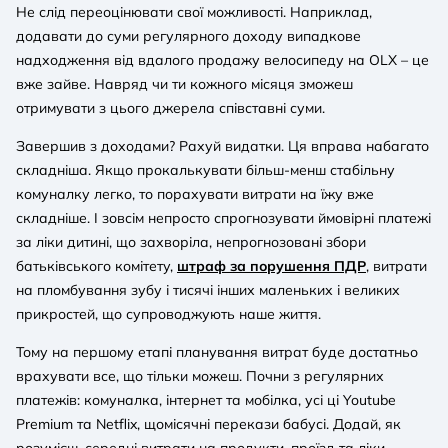
Не слід переоцінювати свої можливості. Наприклад,
додавати до суми регулярного доходу випадкове
надходження від вдалого продажу велосипеду на OLX – це
вже зайве. Навряд чи ти кожного місяця зможеш
отримувати з цього джерела співставні суми.
Завершив з доходами? Рахуй видатки. Ця вправа набагато
складніша. Якщо прокалькувати більш-менш стабільну
комуналку легко, то порахувати витрати на їжу вже
складніше. І зовсім непросто спрогнозувати ймовірні платежі
за ліки дитині, що захворіла, непрогнозовані збори
батьківського комітету,
штраф за порушення ПДР
, витрати
на пломбування зубу і тисячі інших маленьких і великих
прикростей, що супроводжують наше життя.
Тому на першому етапі планування витрат буде достатньо
врахувати все, що тільки можеш. Почни з регулярних
платежів: комуналка, інтернет та мобілка, усі ці Youtube
Premium та Netflix, щомісячні перекази бабусі. Додай, як
розумієш, середні витрати на продукти, проїзд та ліки.