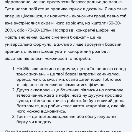
підраховано, можна приступати безпосередньо до планів.
Тут в нагоді тобі стане правило «трьох відсотків». Якщо ти не
вперше цікавишся, як навчитись економити гроші, певно тобі
вже зустрічалися окремі його варіанти, на кшталт «50-30-
20%», або «70-20-10%». Насправді конкретні цифри не
мають значення, адже сімейний бюджет – це не
універсальна формула. Важливо лише зрозуміти базовий
принцип, а потім підлаштувати конкретний розподіл
відсотків під власні можливості та потреби.
Найбільша частина формули, що стоїть першою серед
трьох значень – це твої базові витрати: комуналка,
оренда житла, їжа, ліки, освіта дітей тощо. Тобто все
те, від чого неможливо відмовитися фізично.
Друга складова – це бажання: підписки на потокове
телебачення, кава в кафе, нова ну дуууже красива
сукня, поїздка на таксі з роботи, бо був важкий день.
Загалом те, що робить твоє життя яскравішим, але від
чого можна відмовитись.
Третя – це твої заощадження або обслуговування
боргу чи кредиту.
Давай розберемо на прикладі, як розподілити бюджет за