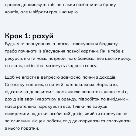
правил допоможуть тобі не тільки позбавитися браку
коштів, але й зібрати гроші на мрію.
Крок 1: рахуй
Будь-яке планування, а надто – планування бюджету,
треба починати із з’ясування повної картини. Які в тебе є
ресурси, які ти маєш потреби, чого бажаєш. Без цього кроку,
на жаль, всі інші не матимуть жодного сенсу.
Щоб не впасти в депресію завчасно, почни з доходів.
Спочатку наявних, а потім й потенціальних. Зарплата,
відсотки за депозитом з щомісячною виплатою, якщо такі є,
дохід від здачі квартиру в оренду, підробіток по вихідних –
маєш ретельно порахувати все. Тільки не забудь
виокремити податки: особистий дохід, який ти отримуєш не
за основним місцем роботи, слід декларувати та сплачувати
з нього податки.