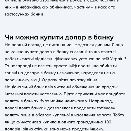
них – в небанківських обмінниках, частину – в касах та
застосунках банків.
Чи можна купити долар в банку
На перший погляд це питання може здатися дивним. Якщо
не можна купити долар в банку сьогодні, то що взагалі
роблять тисячі відділень фінансових установ по всій Україні?
Та насправді не все так просто. Міф про те, що обміняти
гривні на долари в банку неможливо, народився не на
порожньому місці. Одразу після початку війни
Національний банк ввів численні обмеження на продаж
іноземної валюти населенню. Відтак тривалий час придбати
валюту в банках було майже неможливо. Наприклад,
доволі довго банкам дозволялося продавати готівкову
валюту лише в обсягах купленої в населення валюти. Тобто
якщо фінустанова купила в одного громадянина 100
доларів, рівно стільки вона може продати іншому.