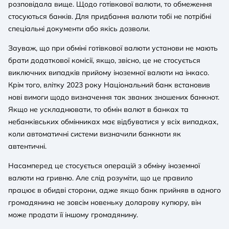
розповідала вище. Щодо готівкової валюти, то обмеження
стосуються банків. Для придбання валюти тобі не потрібні
спеціальні документи або якісь дозволи.
Зауваж, що при обміні готівкової валюти установи не мають
брати додаткової комісії, якщо, звісно, це не стосується
виключних випадків прийому іноземної валюти на інкасо.
Крім того, влітку 2023 року Національний банк встановив
нові вимоги щодо визначення так званих зношених банкнот.
Якщо не ускладнювати, то обмін валют в банках та
небанківських обмінниках має відбуватися у всіх випадках,
коли автоматичні системи визначили банкноти як
автентичні.
Насамперед це стосується операцій з обміну іноземної
валюти на гривню. Але слід розуміти, що це правило
працює в обидві сторони, адже якщо банк прийняв в одного
громадянина не зовсім новеньку доларову купюру, він
може продати її іншому громадянину.