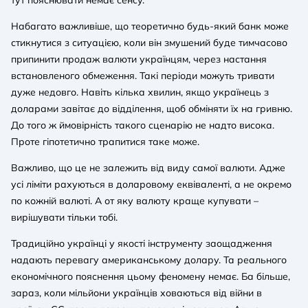
Набагато важливіше, що теоретично будь-який банк може
стикнутися з ситуацією, коли він змушений буде тимчасово
припинити продаж валюти українцям, через настання
встановленого обмеження. Такі періоди можуть тривати
дуже недовго. Навіть кілька хвилин, якщо українець з
доларами завітає до відділення, щоб обміняти їх на гривню.
До того ж ймовірність такого сценарію не надто висока.
Проте гіпотетично трапитися таке може.
Важливо, що це не залежить від виду самої валюти. Адже
усі ліміти рахуються в доларовому еквіваленті, а не окремо
по кожній валюті. А от яку валюту краще купувати –
вирішувати тільки тобі.
Традиційно українці у якості інструменту заощадження
надають перевагу американському долару. Та реального
економічного пояснення цьому феномену немає. Ба більше,
зараз, коли мільйони українців ховаються від війни в