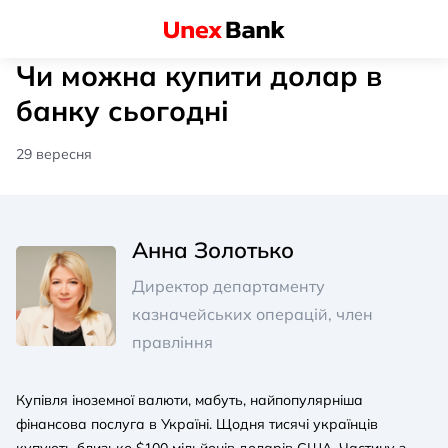
Чи можна купити долар в
банку сьогодні
29 вересня
Анна Золотько
Директор департаменту
казначейських операцій, член
правління
Купівля іноземної валюти, мабуть, найпопулярніша
фінансова послуга в Україні. Щодня тисячі українців
купують близько $100 мільйонів доларів США. Частину з