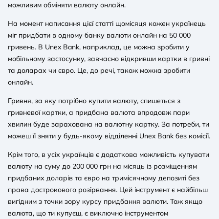
можливим обміняти валюту онлайн.
На момент написання цієї статті щомісяця кожен українець
міг придбати в одному банку валюти онлайн на 50 000
гривень. В Unex Bank, наприклад, це можна зробити у
мобільному застосунку, завчасно відкривши картки в гривні
та доларах чи євро. Це, до речі, також можна зробити
онлайн.
Гривня, за яку потрібно купити валюту, спишеться з
гривневої картки, а придбана валюта впродовж пари
хвилин буде зарахована на валютну картку. За потреби, ти
можеш її зняти у будь-якому відділенні Unex Bank без комісії.
Крім того, в усіх українців є додаткова можливість купувати
валюту на суму до 200 000 грн на місяць із розміщенням
придбаних доларів та євро на тримісячному депозиті без
права дострокового розірвання. Цей інструмент є найбільш
вигідним з точки зору курсу придбання валюти. Тож якщо
валюта, що ти купуєш, є виключно інструментом