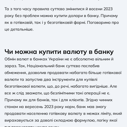
Та з того часу правила суттєво змінилися й восени 2023
року без проблем можна купити долари в банку. Причому
як в готівковій, так і у безготівковій формі. Поговоримо про
це детальніше.
Чи можна купити валюту в банку
Обмін валют в банках України не є абсолютно вільним й
зараз. Так, Національний банк суттєво послабив
обмеження, дозволив продавати набагато більше готівкової
валюти та запустив два інструменти для купівлі
безготівкової валюти, що, до речі, набагато вигідніше. Але
все ж слід зважати, що безлімітними такі операції не є.
Причому як для банків, так і для клієнтів. Згідно чинних
станом на вересень 2023 року норм, банк мав змогу
продавати населенню готівкову валюту в межах ліміту, який
вираховується за доволі складною формулою, логіку якої
тут пояснювати немає сенсу.