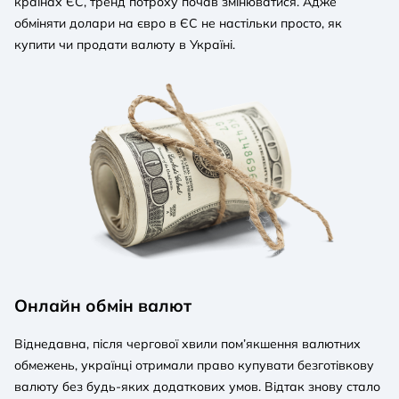
країнах ЄС, тренд потроху почав змінюватися. Адже
обміняти долари на євро в ЄС не настільки просто, як
купити чи продати валюту в Україні.
Онлайн обмін валют
Віднедавна, після чергової хвили пом’якшення валютних
обмежень, українці отримали право купувати безготівкову
валюту без будь-яких додаткових умов. Відтак знову стало