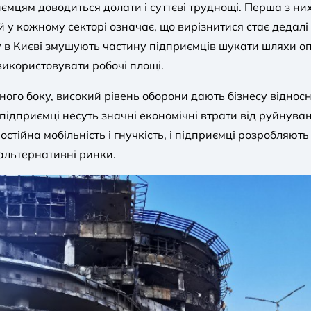
ємцям доводиться долати і суттєві труднощі. Перша з ни
й у кожному секторі означає, що вирізнитися стає дедалі 
у в Києві змушують частину підприємців шукати шляхи оп
використовувати робочі площі.
го боку, високий рівень оборони дають бізнесу відносн
і підприємці несуть значні економічні втрати від руйнув
остійна мобільність і гнучкість, і підприємці розробляют
альтернативні ринки.