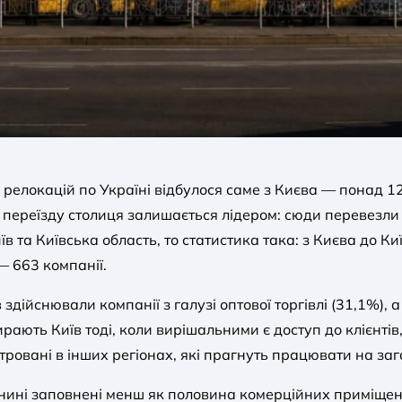
 релокацій по Україні відбулося саме з Києва — понад 12
 переїзду столиця залишається лідером: сюди перевезли 
в та Київська область, то статистика така: з Києва до Ки
 — 663 компанії.
дійснювали компанії з галузі оптової торгівлі (31,1%), 
ирають Київ тоді, коли вирішальними є доступ до клієнтів
тровані в інших регіонах, які прагнуть працювати на з
 нині заповнені менш як половина комерційних приміщен