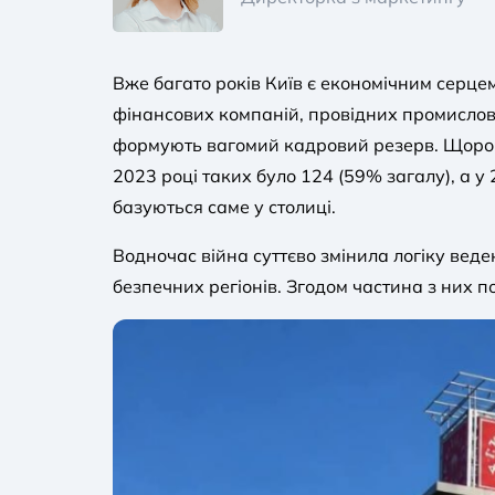
Вже багато років Київ є економічним серцем 
фінансових компаній, провідних промислових 
формують вагомий кадровий резерв. Щор
2023 році таких було 124 (59% загалу), а у
базуються саме у столиці.
Водночас війна суттєво змінила логіку вед
безпечних регіонів. Згодом частина з них п