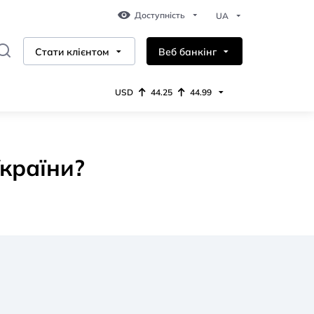
Доступність
UA
Стати клієнтом
Веб банкінг
A A
A A
USD
44.25
44.99
A A
Приватним особам
SMART кредитка
Бiзнесу
Звичайний
Середній
Великий
Білий кредит
валюта
купівля
продаж
готівкою
USD
44.25
44.99
країни?
A A
Депозит Unex
A A
A A
EUR
50.70
51.93
Максимум
Звичайний
Середній
Великий
Кредит під
заставу авто
CARD. Картка, що
заробляє
Звичайна
Чорно-Біла
Протанопія