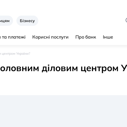
ємцям
Бізнесу
 та платежі
Корисні послуги
Про банк
Інше
 центром України?
головним діловим центром У