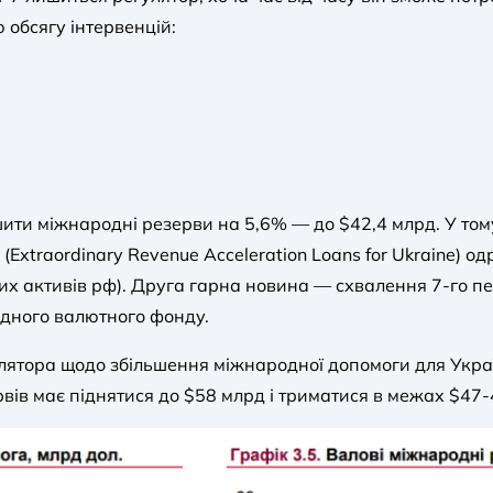
 обсягу інтервенцій:
шити міжнародні резерви на 5,6% — до $42,4 млрд. У том
(Extraordinary Revenue Acceleration Loans for Ukraine) о
них активів рф). Друга гарна новина — схвалення 7-го 
дного валютного фонду.
лятора щодо збільшення міжнародної допомоги для Україн
вів має піднятися до $58 млрд і триматися в межах $47