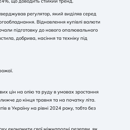
а 24%, що доводить стійкий тренд.
дтверджував регулятор, який виділяв серед
ргообладнання. Відновлення купівлі валюти
почали підготовку до нового опалювального
стила, добрива, насіння та техніку під
рожаї.
вих цін на олію та руду в умовах зростання
ближче до кінця травня та на початку літа.
 в Україну на рівні 2024 року, тобто без
оху економити свої міжнародні резерви, як