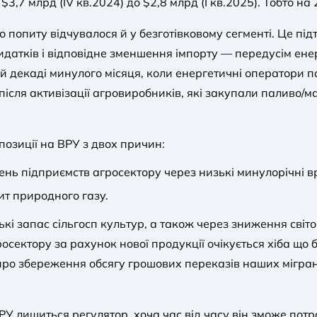
 $3,7 млрд (IV кв.2024) до $2,8 млрд (I кв.2025). Тобто н
 попиту відчувалося й у безготівковому сегменті. Це пі
атків і відповідне зменшення імпорту — передусім ене
ій декаді минулого місяця, коли енергетичні оператори 
ісля активізації агровиробників, які закупали паливо/ма
зиції на ВРУ з двох причин:
ь підприємств агросектору через низькі минулорічні в
т природного газу.
кі запас сільгосп культур, а також через зниження світо
осектору за рахунок нової продукції очікується хіба що 
о збереження обсягу грошових переказів наших мігрантів
 лишиться регулятор, хоча час від часу він зможе потр