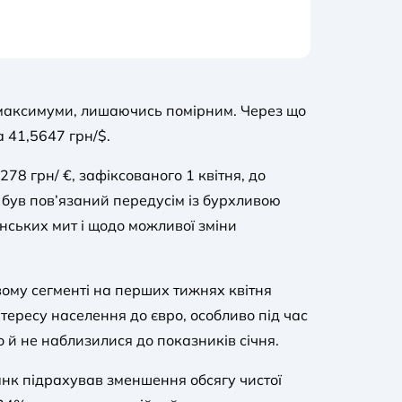
а максимуми, лишаючись помірним. Через що
а 41,5647 грн/$.
78 грн/ €, зафіксованого 1 квітня, до
ух був пов’язаний передусім із бурхливою
ських мит і щодо можливої зміни
овому сегменті на перших тижнях квітня
тересу населення до євро, особливо під час
о й не наблизилися до показників січня.
нк підрахував зменшення обсягу чистої