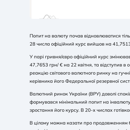
Попит на валюту почав відновлюватися тіль
28 числа офіційний курс вийшов на 41,7513 г
У парі гривня/євро офіційний курс змінював
47,7653 грн/ € на 22 квітня, та відступив в
реакцію світового валютного ринку на гуч
керівника його Федеральної резервної сист
Валютний ринок України (ВРУ) доволі спокій
формувався мінімальний попит на інвалюту,
зростання його курсу. В 20-х числах готівк
В цілому можна казати про продовженням б