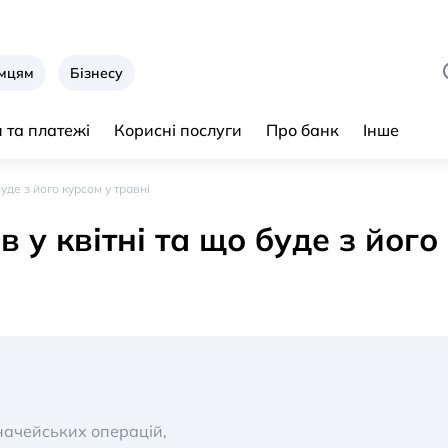
ємцям
Бізнесу
 та платежі
Корисні послуги
Про банк
Інше
уде з його курсом у травні
у квітні та що буде з його 
ачейських операцій,