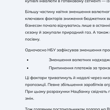
купівлі інвалюти в готівковому сегменті — із
Більшу частину квітня зменшення валютного
ключових факторів зниження бюджетних вид
бізнесом почало відчуватись лише в останн
сезону й закупали природний газ. А також п
посівну.
Одночасно НБУ зафіксував зменшення пропо
Зменшення валютних надходжен
Припинення платежів за транзи
Ці фактори триватимуть й надалі через низь
пропозиції. Певне збільшення заробітків агр
При цьому розрахунки Нацбанку свідчать пр
змін.
Тож головним постачальником долара на ВРУ