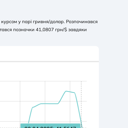
м курсом у парі гривня/долар. Розпочинався
істався позначки 41,0807 грн/$ завдяки