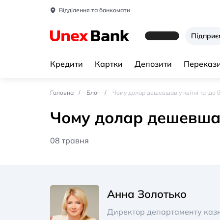
Відділення та банкомати
Підпри
Кредити
Картки
Депозити
Перекази
Головна
Блог
Чому долар дешевшав у квітні та що б
Чому долар дешевшав 
08 травня
Анна Золотько
Директор департаменту казн