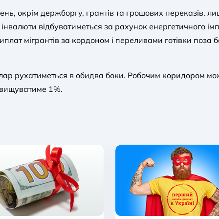
, окрім держборгу, грантів та грошових переказів, лиш
тік інвалюти відбуватиметься за рахунок енергетичного і
 виплат мігрантів за кордоном і переливами готівки поза
лар рухатиметься в обидва боки. Робочим коридором може
евищуватиме 1%.