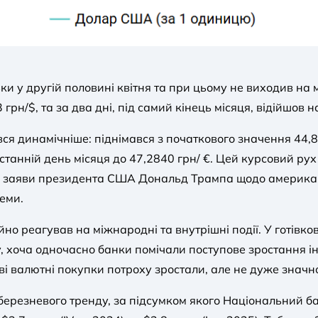
ки у другій половині квітня та при цьому не виходив н
рн/$, та за два дні, під самий кінець місяця, відійшов н
ся динамічніше: піднімався з початкового значення 44,82
 останній день місяця до 47,2840 грн/ €. Цей курсовий р
ні заяви президента США Дональд Трампа щодо американ
еми.
но реагував на міжнародні та внутрішні події. У готівк
 хоча одночасно банки помічали поступове зростання ін
ові валютні покупки потроху зростали, але не дуже значн
ерезневого тренду, за підсумком якого Національний ба