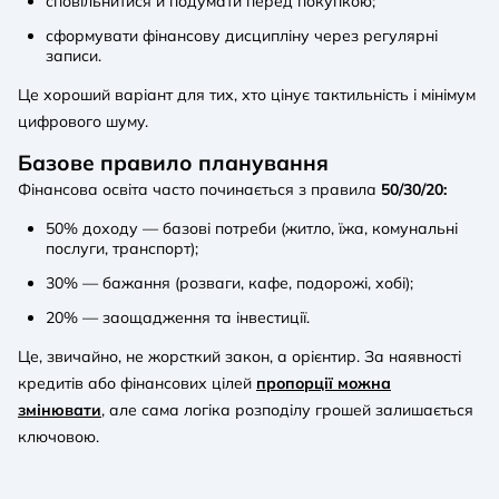
сповільнитися й подумати перед покупкою;
сформувати фінансову дисципліну через регулярні
записи.
Це хороший варіант для тих, хто цінує тактильність і мінімум
цифрового шуму.
Базове правило планування
Фінансова освіта часто починається з правила
50/30/20:
50% доходу — базові потреби (житло, їжа, комунальні
послуги, транспорт);
30% — бажання (розваги, кафе, подорожі, хобі);
20% — заощадження та інвестиції.
Це, звичайно, не жорсткий закон, а орієнтир. За наявності
кредитів або фінансових цілей
пропорції можна
змінювати
, але сама логіка розподілу грошей залишається
ключовою.