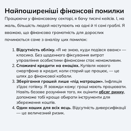
Найпоширеніші фінансові помилки
Працюючи у фінансовому секторі, я бачу тисячі кейсів. І, на
жаль, більшість людей наступають на одні й ті самі граблі. Я
вважаю, що фінансова грамотність для дорослих
починається саме з аналізу цих помилок:
Відсутність обліку.
«Я не знаю, куди подівся аванс» —
класика. Без щоденного фіксування витрат
управління особистими фінансами стає неможливим.
Споживчі кредити на емоціях.
Купівля нового
смартфона в кредит, коли старий ще працює, — це
шлях до фінансової кабали.
Зберігання грошей лише «під матрацом».
Інфляція
з'їдає готівку. Я завжди кажу: гроші мають працювати.
Навіть базове розуміння того, як оцінити
обcяг ринку
,
допоможе тобі краще обирати інструменти для
збереження коштів.
Один кошик для всіх яєць
. Відсутність диверсифікації
— це величезний ризик.