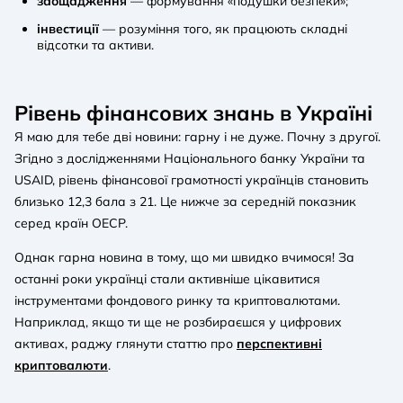
заощадження
— формування «подушки безпеки»;
інвестиції
— розуміння того, як працюють складні
відсотки та активи.
Рівень фінансових знань в Україні
Я маю для тебе дві новини: гарну і не дуже. Почну з другої.
Згідно з дослідженнями Національного банку України та
USAID, рівень фінансової грамотності українців становить
близько 12,3 бала з 21. Це нижче за середній показник
серед країн ОЕСР.
Однак гарна новина в тому, що ми швидко вчимося! За
останні роки українці стали активніше цікавитися
інструментами фондового ринку та криптовалютами.
Наприклад, якщо ти ще не розбираєшся у цифрових
активах, раджу глянути статтю про
перспективні
криптовалюти
.