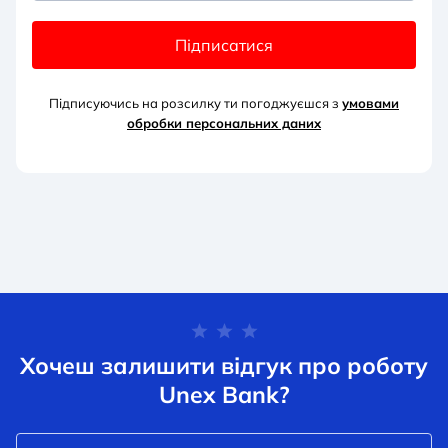
Підписатися
Підписуючись на розсилку ти погоджуєшся з
умовами
обробки персональних д
аних
Хочеш залишити відгук про роботу
Unex Bank?