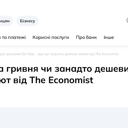
ємцям
Бізнесу
 та платежі
Корисні послуги
Про банк
Інше
дто дешевий Біг Мак – про що свідчить рейтинг валют від The Economist
а гривня чи занадто дешеви
ют від The Economist