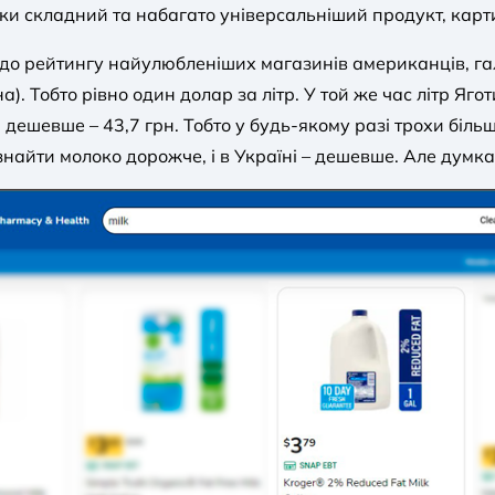
ьки складний та набагато універсальніший продукт, кар
ь до рейтингу найулюбленіших магазинів американців, г
. Тобто рівно один долар за літр. У той же час літр Ягот
 дешевше – 43,7 грн. Тобто у будь-якому разі трохи біль
знайти молоко дорожче, і в Україні – дешевше. Але думка