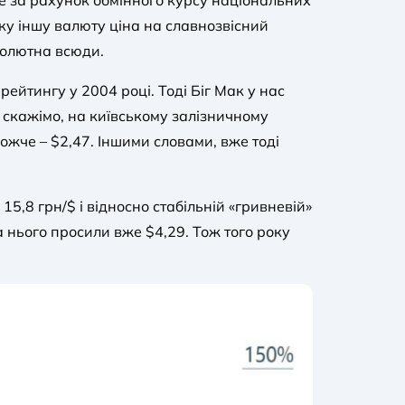
це за рахунок обмінного курсу національних
ку іншу валюту ціна на славнозвісний
солютна всюди.
рейтингу у 2004 році. Тоді Біг Мак у нас
 скажімо, на київському залізничному
ожче – $2,47. Іншими словами, вже тоді
5,8 грн/$ і відносно стабільній «гривневій»
за нього просили вже $4,29. Тож того року