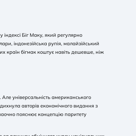
у індексі Біг Маку, який регулярно
ари, індонезійська рупія, малайзійський
цих країн бігмак коштує навіть дешевше, ніж
. Але універсальність американського
надихнула авторів економічного видання з
о наочно пояснює концепцію паритету