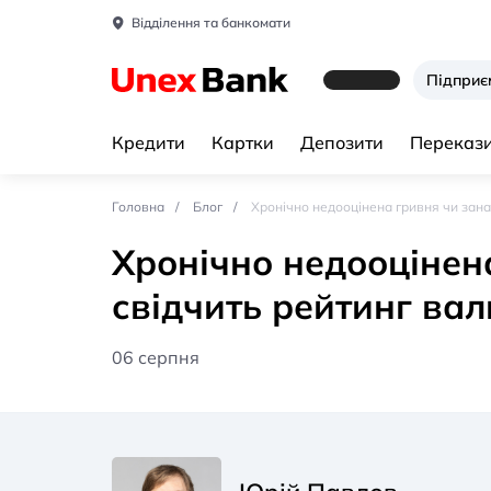
Відділення та банкомати
Підпри
Кредити
Картки
Депозити
Перекази
Головна
Блог
Хронічно недооцінена гривня чи зана
Хронічно недооцінен
свідчить рейтинг вал
06 серпня