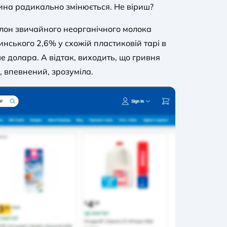
тина радикально змінюється. Не віриш?
алон звичайного неорганічного молока
инського 2,6% у схожій пластиковій тарі в
ше долара. А відтак, виходить, що гривня
, впевнений, зрозуміла.