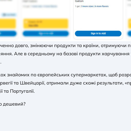
енно довго, змінюючи продукти та країни, отримуючи по
няння. Але в середньому на базові продукти харчування 
.
кох знайомих по європейських супермаркетах, щоб розрах
орвегії та Швейцарії, отримали дуже схожі результати, «
ї та Португалії.
то дешевий?