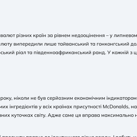
 валют різних країн за рівнем недооцінення – у липневом
алюту випередили лише тайванський та гонконгський дол
атарський ріал та південноафриканський ранд. У кожній з 
року, ніколи не був серйозним економічним індикатором
амих інгредієнтів у всіх країнах присутності McDonalds, 
 різних куточках світу. Адже саме ця вправа максимальн