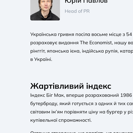
Юрій Павлов
Head of PR
Українська гривня посіла восьме місце з 54
розраховує видання The Economist, нашу в
рінггіт, японська ієна, індійська рупія, к
в Україні.
Жартівливий індекс
Індекс Біг Мак, вперше розрахований 1986 
бутерброду, який готується з одних й тих с
світовим ім’ям порівняти ціну на бургер у
купівельної спроможності.