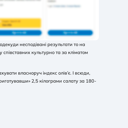
декуди несподівані результати то на
у співставних культурно та за кліматом
увати власноруч індекс олів’є. І всюди,
приготувавши» 2,5 кілограми салату за 180-