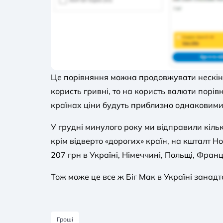
Це порівняння можна продовжувати нескінч
користь гривні, то на користь валюти порів
країнах ціни будуть приблизно однаковими
У грудні минулого року ми відправили кіль
крім відверто «дорогих» країн, на кшталт Н
207 грн в Україні, Німеччині, Польщі, Франці
Тож може це все ж Біг Мак в Україні занад
Гроші