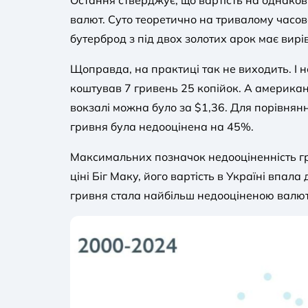
Остання стверджує, що вартість на однаков
валют. Суто теоретично на тривалому часо
бутерброд з під двох золотих арок має вир
Щоправда, на практиці так не виходить. І не
коштував 7 гривень 25 копійок. А американ
вокзалі можна було за $1,36. Для порівнянн
гривня була недооцінена на 45%.
Максимальних позначок недооціненність грив
ціні Біг Маку, його вартість в Україні впал
гривня стала найбільш недооціненою валюто