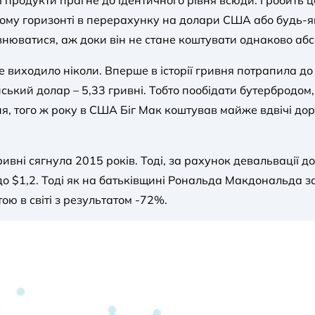
і продукти прагне до ідентичного рівня всюди. І робить 
вому горизонті в перерахунку на долари США або будь-я
івнюватися, аж доки він не стане коштувати однаково аб
 виходило ніколи. Вперше в історії гривня потрапила до 
ський долар – 5,33 гривні. Тобто пообідати бутербродом,
я, того ж року в США Біг Мак коштував майже вдвічі дор
ні сягнула 2015 років. Тоді, за рахунок девальвації до 1
а до $1,2. Тоді як на батьківщині Рональда Макдональда 
ю в світі з результатом -72%.