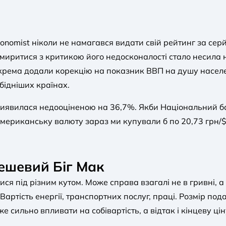
conomist ніколи не намагався видати свій рейтинг за сер
миритися з критикою його недосконалості стало несила н
окрема додали корекцію на показник ВВП на душу насел
бідніших країнах.
 виявилася недооціненою на 36,7%. Якби Національний б
мериканську валюту зараз ми купували б по 20,73 грн/$
ешевий Біг Мак
ися під різним кутом. Може справа взагалі не в гривні, 
 Вартість енергії, транспортних послуг, праці. Розмір пода
е сильно впливати на собівартість, а відтак і кінцеву цін