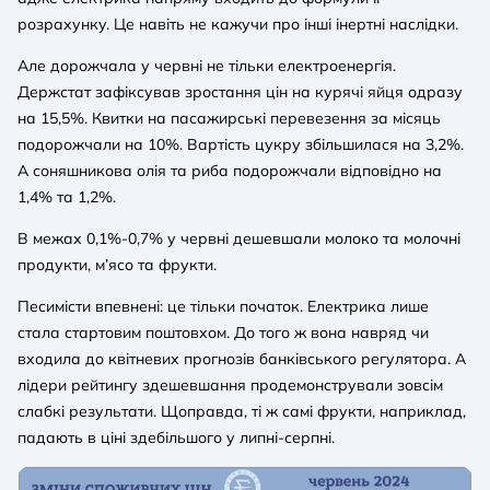
розрахунку. Це навіть не кажучи про інші інертні наслідки.
Але дорожчала у червні не тільки електроенергія.
Держстат зафіксував зростання цін на курячі яйця одразу
на 15,5%. Квитки на пасажирські перевезення за місяць
подорожчали на 10%. Вартість цукру збільшилася на 3,2%.
А соняшникова олія та риба подорожчали відповідно на
1,4% та 1,2%.
В межах 0,1%-0,7% у червні дешевшали молоко та молочні
продукти, м’ясо та фрукти.
Песимісти впевнені: це тільки початок. Електрика лише
стала стартовим поштовхом. До того ж вона навряд чи
входила до квітневих прогнозів банківського регулятора. А
лідери рейтингу здешевшання продемонстрували зовсім
слабкі результати. Щоправда, ті ж самі фрукти, наприклад,
падають в ціні здебільшого у липні-серпні.