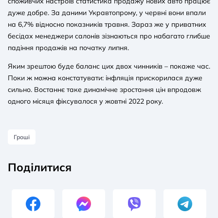
споживчих настроїв статистика продажу нових авто працює
дуже добре. За даними Укравтопрому, у червні вони впали
на 6,7% відносно показників травня. Зараз же у приватних
бесідах менеджери салонів зізнаються про набагато глибше
падіння продажів на початку липня.
Яким зрештою буде баланс цих двох чинників – покаже час.
Поки ж можна констатувати: інфляція прискорилася дуже
сильно. Востаннє таке динамічне зростання цін впродовж
одного місяця фіксувалося у жовтні 2022 року.
Гроші
Поділитися