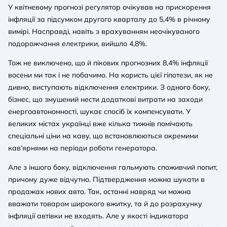
У квітневому прогнозі регулятор очікував на прискорення
інфляції за підсумком другого кварталу до 5,4% в річному
вимірі. Насправді, навіть з врахуванням неочікуваного
подорожчання електрики, вийшло 4,8%.
Тож не виключено, що й пікових прогнозних 8,4% інфляції
восени ми так і не побачимо. На користь цієї гіпотези, як не
дивно, виступають відключення електрики. З одного боку,
бізнес, що змушений нести додаткові витрати на заходи
енергоавтономності, шукає спосіб їх компенсувати. У
великих містах українці вже кілька тижнів помічають
спеціальні ціни на каву, що встановлюються окремими
кав’ярнями на періоди роботи генератора.
Але з іншого боку, відключення гальмують споживчий попит,
причому дуже відчутно. Підтвердження можна шукати в
продажах нових авто. Так, останні навряд чи можна
вважати товаром широкого вжитку, та й до розрахунку
інфляції автівки не входять. Але у якості індикатора