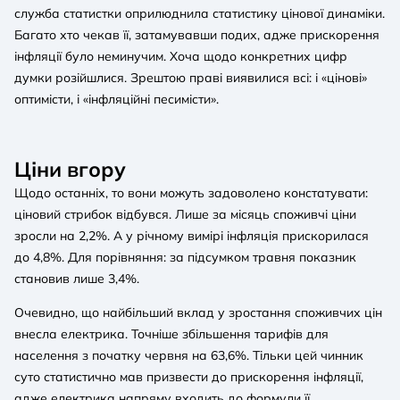
служба статистки оприлюднила статистику цінової динаміки.
Багато хто чекав її, затамувавши подих, адже прискорення
інфляції було неминучим. Хоча щодо конкретних цифр
думки розійшлися. Зрештою праві виявилися всі: і «цінові»
оптимісти, і «інфляційні песимісти».
Ціни вгору
Щодо останніх, то вони можуть задоволено констатувати:
ціновий стрибок відбувся. Лише за місяць споживчі ціни
зросли на 2,2%. А у річному вимірі інфляція прискорилася
до 4,8%. Для порівняння: за підсумком травня показник
становив лише 3,4%.
Очевидно, що найбільший вклад у зростання споживчих цін
внесла електрика. Точніше збільшення тарифів для
населення з початку червня на 63,6%. Тільки цей чинник
суто статистично мав призвести до прискорення інфляції,
адже електрика напряму входить до формули її