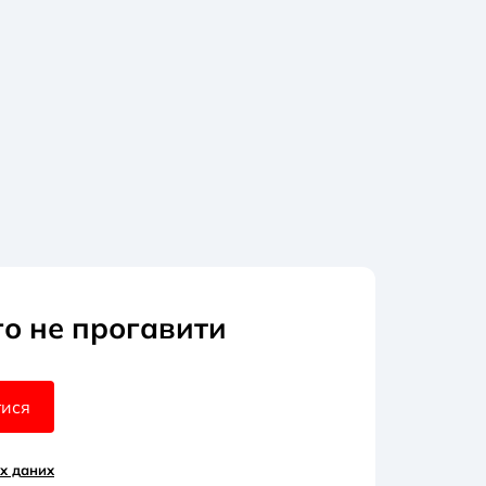
го не прогавити
тися
х д
аних