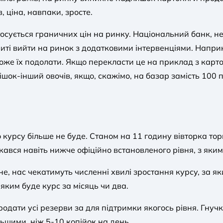
, ціна, навпаки, зросте.
осується граничних цін на ринку. Національний банк, 
миті вийти на ринок з додатковими інтервенціями. Напр
оже їх подолати. Якщо перекласти це на приклад з карт
мішок-інший овочів, якщо, скажімо, на базар замість 100 
о курсу більше не буде. Станом на 11 годину вівторка т
кався навіть нижче офіційно встановленого рівня, з яким
е, нас чекатимуть численні хвилі зростання курсу, за яки
яким буде курс за місяць чи два.
ати усі резерви за для підтримки якогось рівня. Гнучкі
ьшими, ніж 5-10 копійок на день.