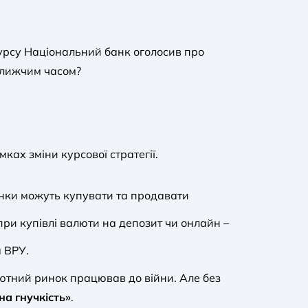
курсу Національний банк оголосив про
йближчим часом?
ках зміни курсової стратегії.
анки можуть купувати та продавати
 при купівлі валюти на депозит чи онлайн –
 ВРУ.
ютний ринок працював до війни. Але без
на гнучкість»
.