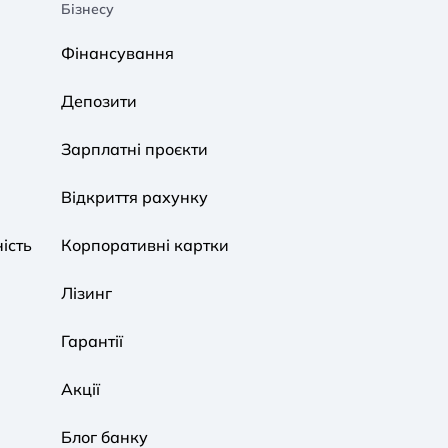
Бізнесу
A A
A A
A A
Фінансування
Звичайний
Середній
Великий
Депозити
A A
A A
A A
Зарплатні проєкти
Звичайний
Середній
Великий
Відкриття рахунку
ість
Корпоративні картки
Звичайна
Чорно-Біла
Протанопія
Лізинг
Гарантії
Акції
Блог банку