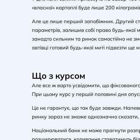
«власної» картоплі буде лише 200 кілограмів
Але це лише перший запобіжник. Другий ст
параметрів, залишив собі право будь-якої 
занадто сильним та ринок самостійно не зм
автівці готовий будь-якої миті підвезти ще 
Що з курсом
Але все ж варто усвідомити, що фіксованог
При цьому курс у першій половині дня опус
Це не гарантує, що так буде завжди. Напевн
ринку зараз не зможе однозначно сказати, 
Національний банк не може прагнути розпрод
розширюватися, коливання ставатимуть біл