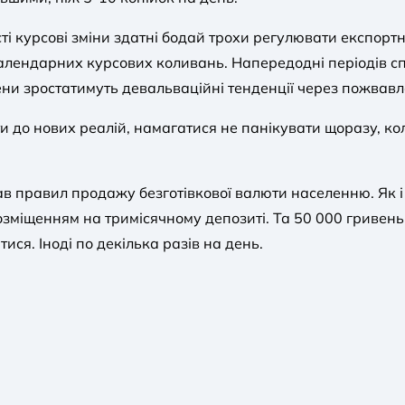
ті курсові зміни здатні бодай трохи регулювати експортні
алендарних курсових коливань. Напередодні періодів сп
ни зростатимуть девальваційні тенденції через пожвавл
ати до нових реалій, намагатися не панікувати щоразу, к
в правил продажу безготівкової валюти населенню. Як і
розміщенням на тримісячному депозиті. Та 50 000 гривень
ися. Іноді по декілька разів на день.