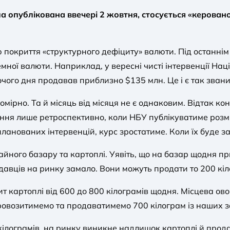
 опублікована ввечері 2 жовтня, стосується «керовано
ю покриття «структурного дефіциту» валюти. Під останні
емної валюти. Наприклад, у вересні чисті інтервенції На
чого дня продавав приблизно $135 млн. Це і є так зван
номірно. Та й місяць від місяця не є однаковим. Відтак 
ння лише ретроспективно, коли НБУ публікуватиме розмір
планованих інтервенцій, курс зростатиме. Коли їх буде з
айного базару та картоплі. Уявіть, що на базар щодня п
давців на ринку замало. Вони можуть продати то 200 кіло
 картоплі від 600 до 800 кілограмів щодня. Місцева ово
ровозитимемо та продаватимемо 700 кілограм із наших з
кілограмів, на ринку виникне надлишок картоплі й прода