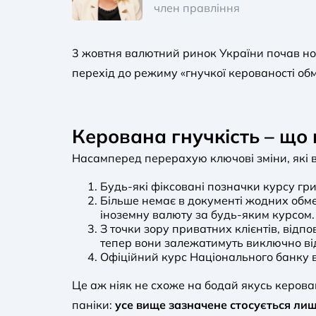
член правління
3 жовтня валютний ринок України почав нов
перехід до режиму «гнучкої керованості обм
Керована гнучкість – що 
Насамперед перерахую ключові зміни, які вн
Будь-які фіксовані позначки курсу гри
Більше немає в документі жодних обме
іноземну валюту за будь-яким курсом.
З точки зору приватних клієнтів, відпо
тепер вони залежатимуть виключно від
Офіційний курс Національного банку 
Це аж ніяк не схоже на бодай якусь керов
паніки:
усе вище зазначене стосується лише