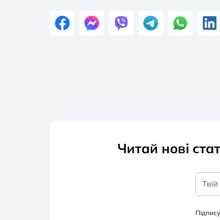
Читай нові ста
Твій
Підпис