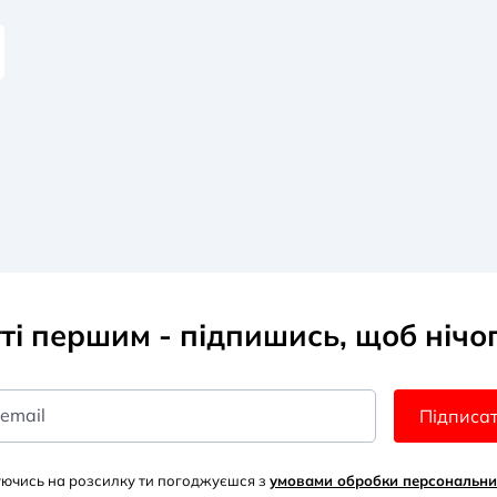
тті першим - підпишись, щоб нічо
 email
Підписа
уючись на розсилку ти погоджуєшся з
умовами обробки персональни