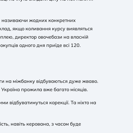
не називаючи жодних конкретних
иклад, якщо коливання курсу виявляться
оплею, директор овочебази на власній
покупців одного дня приїде всі 120.
орги на міжбанку відбуваються дуже жваво.
 Україна прожила вже багато місяців.
ми відбуватимуться корекції. Та ніхто на
сть, навіть керована, з часом буде