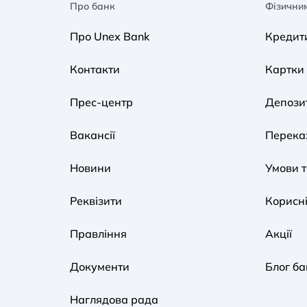
Про банк
Фізични
Про Unex Bank
Кредит
Контакти
Картки
Прес-центр
Депози
Вакансії
Переказ
Новини
Умови 
Реквізити
Корисні
Правління
Акції
Документи
Блог ба
Наглядова рада