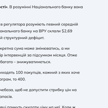
сті»
. В розумінні Національного банку вона
м в регулятора розуміють певний середній
ціонального банку на ВРУ склали $2,69
ий структурний дефіцит.
конкретна сума може змінюватись, а ми
 інтервенцій за підсумком місяця. Отже
абагато – знижуватиметься.
риходять 100 покупців, кожний з яких хоче
грам, то 400.
чебаза, щоб не допустити стрибку цін на
апасів.
вці почнуть скидати ціну на неї. Коли ж