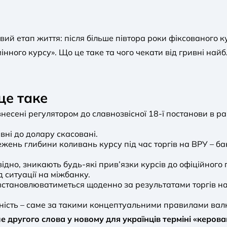
ий етап життя: після більше півтора роки фіксованого 
інного курсу». Що це таке та чого чекати від гривні на
це таке
есені регулятором до славнозвісної 18-ї постанови в рам
вні до долару скасовані.
жень глибини коливань курсу під час торгів на ВРУ – б
відно, зникають будь-які прив’язки курсів до офіційного
 ситуації на міжбанку.
встановлюватиметься щоденно за результатами торгів на
аність – саме за такими концептуальними правилами вал
 другого слова у новому для українців терміні «керова