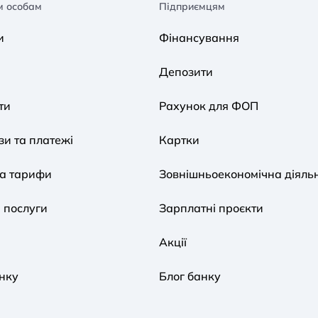
м особам
Підприємцям
и
Фінансування
Депозити
ти
Рахунок для ФОП
и та платежі
Картки
та тарифи
Зовнішньоекономічна діяльн
 послуги
Зарплатні проєкти
Акції
нку
Блог банку