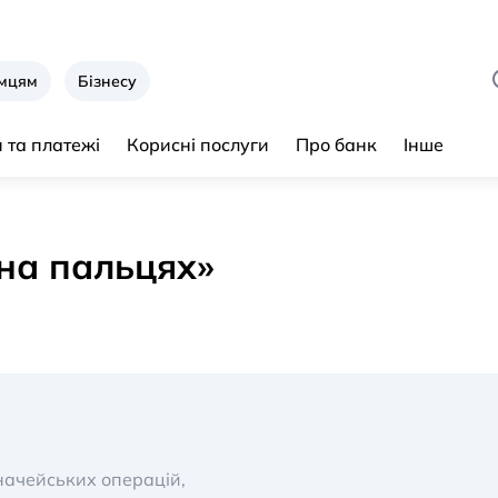
ємцям
Бізнесу
 та платежі
Корисні послуги
Про банк
Інше
«на пальцях»
ачейських операцій,