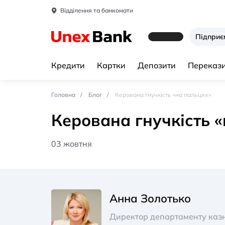
Відділення та банкомати
Підпри
Кредити
Картки
Депозити
Перекази
Головна
Блог
Керована гнучкість «на пальцях»
Керована гнучкість 
03 жовтня
Анна Золотько
Директор департаменту казн