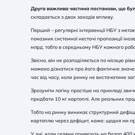
Друга важлива частина постанови, що була
складається з двох заходів впливу.
Перший – регулярні інтервенції НБУ з мето
показник системної нестачі пропозиції іноз
млрд. тобто в середньому НБУ кожного робо
Звісно, він не розподіляється по місяцю рів
можемо дізнатися про його фактичне значе
час від часу, коли ринку не вистачатиме за
Зрозуміти логіку простіше на прикладі звич
придбати 10 кг картоплі. Але реальних про
Тобто на ринку виникає структурний дефіцит
картоплю через дефіцит, каже: щодня ми п
У дні, коли селяни привезуть на базар 400 