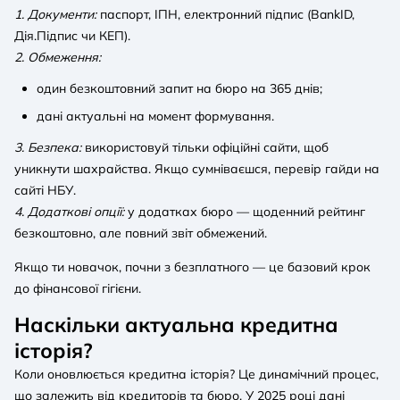
1. Документи:
паспорт, ІПН, електронний підпис (BankID,
Дія.Підпис чи КЕП).
2. Обмеження:
один безкоштовний запит на бюро на 365 днів;
дані актуальні на момент формування.
3. Безпека:
використовуй тільки офіційні сайти, щоб
уникнути шахрайства. Якщо сумніваєшся, перевір гайди на
сайті НБУ
.
4. Додаткові опції:
у додатках бюро — щоденний рейтинг
безкоштовно, але повний звіт обмежений.
Якщо ти новачок, почни з безплатного — це базовий крок
до фінансової гігієни.
Наскільки актуальна кредитна
історія?
Коли оновлюється кредитна історія? Це динамічний процес,
що залежить від кредиторів та бюро. У 2025 році дані