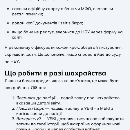
напиши офіційну скаргу в банк чи МФО, вказавши
деталі помилки;
додай копії документів і звіт з бюро;
якщо банк не реагує, звернися до НБУ через форму на
сайті.
Я рекомендую фіксувати кожен крок: зберігай листування,
скріншоти, дати. Це допоможе, якщо справа дійде до суду
чи НБУ.
Що робити в разі шахрайства
Якщо ти бачиш кредит, якого не пам’ятаєш, це може бути
шахрайство. Дій так:
Звернися до поліції
— подай заяву про шахрайство,
вказавши деталі звіту.
Повідом бюро
— надішли заяву в УБКІ чи МБКІ з
копією заяви до поліції.
Заморозь КІ
— УБКІ дозволяє тимчасово заблокувати
запити до твоєї історії, щоб шахраї не оформили нові
позики. Зроби це через особистий кабінет.