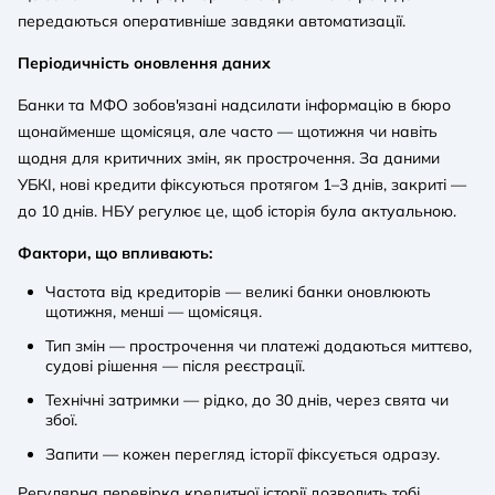
передаються оперативніше завдяки автоматизації.
Періодичність оновлення даних
Банки та МФО зобов'язані надсилати інформацію в бюро
щонайменше щомісяця, але часто — щотижня чи навіть
щодня для критичних змін, як прострочення. За даними
УБКІ, нові кредити фіксуються протягом 1–3 днів, закриті —
до 10 днів. НБУ регулює це, щоб історія була актуальною.
Фактори, що впливають:
Частота від кредиторів — великі банки оновлюють
щотижня, менші — щомісяця.
Тип змін — прострочення чи платежі додаються миттєво,
судові рішення — після реєстрації.
Технічні затримки — рідко, до 30 днів, через свята чи
збої.
Запити — кожен перегляд історії фіксується одразу.
Регулярна перевірка кредитної історії дозволить тобі