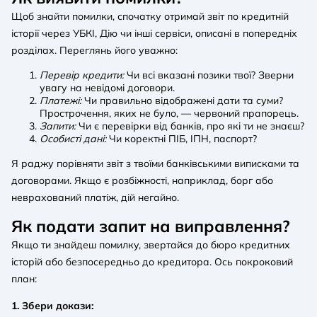
Щоб знайти помилки, спочатку отримай звіт по кредитній
історії через УБКІ, Дію чи інші сервіси, описані в попередніх
розділах. Переглянь його уважно:
Перевір кредити:
Чи всі вказані позики твої? Зверни
увагу на невідомі договори.
Платежі:
Чи правильно відображені дати та суми?
Прострочення, яких не було, — червоний прапорець.
Запити:
Чи є перевірки від банків, про які ти не знаєш?
Особисті дані:
Чи коректні ПІБ, ІПН, паспорт?
Я раджу порівняти звіт з твоїми банківськими виписками та
договорами. Якщо є розбіжності, наприклад, борг або
неврахований платіж, дій негайно.
Як подати запит на виправлення?
Якщо ти знайдеш помилку, звертайся до бюро кредитних
історій або безпосередньо до кредитора. Ось покроковий
план:
1. Збери докази: