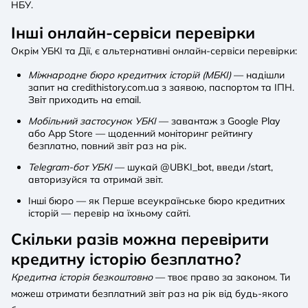
НБУ.
Інші онлайн-сервіси перевірки
Окрім УБКІ та Дії, є альтернативні онлайн-сервіси перевірки:
Міжнародне бюро кредитних історій (МБКІ)
— надішли
запит на credithistory.com.ua з заявою, паспортом та ІПН.
Звіт приходить на email.
Мобільний застосунок УБКІ
— завантаж з Google Play
або App Store — щоденний моніторинг рейтингу
безплатно, повний звіт раз на рік.
Telegram-бот УБКІ
— шукай @UBKI_bot, введи /start,
авторизуйся та отримай звіт.
Інші бюро — як Перше всеукраїнське бюро кредитних
історій — перевір на їхньому сайті.
Скільки разів можна перевірити
кредитну історію безплатно?
Кредитна історія безкоштовно
— твоє право за законом. Ти
можеш отримати безплатний звіт раз на рік від будь-якого