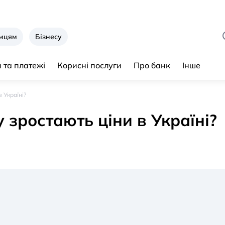
ємцям
Бізнесу
 та платежі
Корисні послуги
Про банк
Інше
 Україні?
у зростають ціни в Україні?