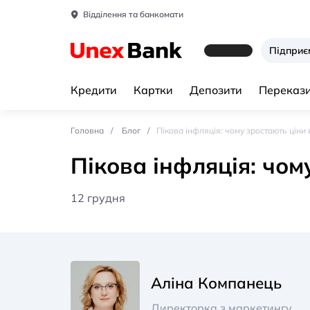
Відділення та банкомати
Підпри
Кредити
Картки
Депозити
Перекази
Головна
Блог
Пікова інфляція: чому зростають ціни в
Пікова інфляція: чом
12 грудня
Аліна Компанець
Директорка з маркетингу