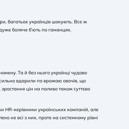
ри, багатьох українців шокують. Все ж
 дуже боляче б’ють по гаманцях.
мену. Та й без нього українці чудово
 сильно вдарили по врожаю овочів, що
 зростання цін на паливо також суттєво
ьки HR-керівники українських компаній, але
еко не всі з них, проте на системному рівні