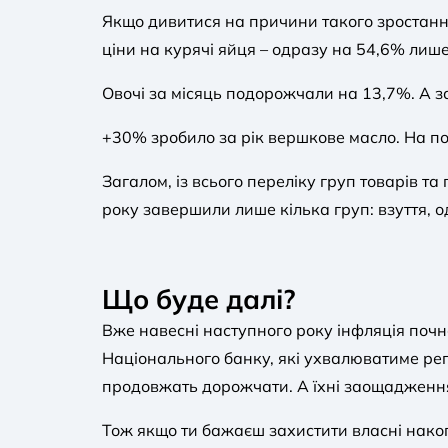
Якщо дивитися на причини такого зростання
ціни на курячі яйця – одразу на 54,6% лише
Овочі за місяць подорожчали на 13,7%. А за
+30% зробило за рік вершкове масло. На 
Загалом, із всього переліку груп товарів та
року завершили лише кілька груп: взуття, од
Що буде далі?
Вже навесні наступного року інфляція почн
Національного банку, які ухвалюватиме регу
продовжать дорожчати. А їхні заощадження,
Тож якщо ти бажаєш захистити власні нако