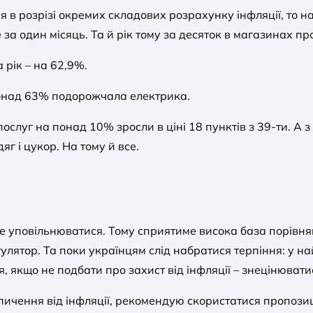
 в розрізі окремих складових розрахунку інфляції, то 
 за один місяць. Та й рік тому за десяток в магазинах п
 рік – на 62,9%.
понад 63% подорожчала електрика.
 послуг на понад 10% зросли в ціні 18 пунктів з 39-ти. А
яг і цукор. На тому й все.
е уповільнюватися. Тому сприятиме висока база порівня
лятор. Та поки українцям слід набратися терпіння: у на
 якщо не подбати про захист від інфляції – знецінювати
пичення від інфляції, рекомендую скористатися пропози