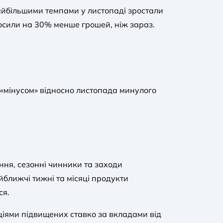
найбільшими темпами у листопаді зростали
росили на 30% менше грошей, ніж зараз.
 з «мінусом» відносно листопада минулого
ння, сезонні чинники та заходи
йближчі тижні та місяці продукти
ся.
ціями підвищених ставко за вкладами від