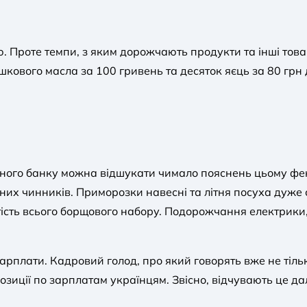
ю. Проте темпи, з яким дорожчають продукти та інші това
шкового масла за 100 гривень та десяток яєць за 80 грн
.
ного банку можна відшукати чимало пояснень цьому фено
них чинників. Приморозки навесні та літня посуха дуже
ість всього борщового набору. Подорожчання електрики,
зарплати. Кадровий голод, про який говорять вже не тіл
зиції по зарплатам українцям. Звісно, відчувають це дал