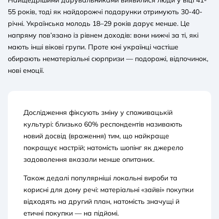
Найщедрішими дарувальниками виявилися люди у віці 41-
55 років, тоді як найдорожчі подарунки отримують 30-40-
річні. Українська молодь 18–29 років дарує менше. Це
напряму пов’язано із рівнем доходів: вони нижчі за ті, які
мають інші вікові групи. Проте юні українці частіше
обирають нематеріальні сюрпризи — подорожі, відпочинок,
нові емоції.
Дослідження фіксують зміну у споживацькій
культурі: близько 60% респондентів називають
новий досвід (враження) тим, що найкраще
покращує настрій; натомість шопінг як джерело
задоволення вказали менше опитаних.
Також дедалі популярніші локальні вироби та
корисні для дому речі: матеріальні «зайві» покупки
відходять на другий план, натомість значущі й
етичні покупки — на підйомі.