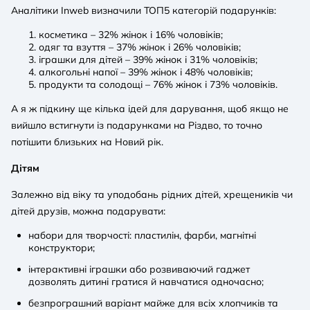
Аналітики Inweb визначили ТОП5 категорій подарунків:
косметика – 32% жінок і 16% чоловіків;
одяг та взуття – 37% жінок і 26% чоловіків;
іграшки для дітей – 39% жінок і 31% чоловіків;
алкогольні напої – 39% жінок і 48% чоловіків;
продукти та солодощі – 76% жінок і 73% чоловіків.
А я ж підкину ще кілька ідей для дарування, щоб якщо не
вийшло встигнути із подарунками на Різдво, то точно
потішити близьких на Новий рік.
Дітям
Залежно від віку та уподобань рідних дітей, хрещеників чи
дітей друзів, можна подарувати:
набори для творчості: пластилін, фарби, магнітні
конструктори;
інтерактивні іграшки або розвиваючий гаджет
дозволять дитині гратися й навчатися одночасно;
безпрограшний варіант майже для всіх хлопчиків та