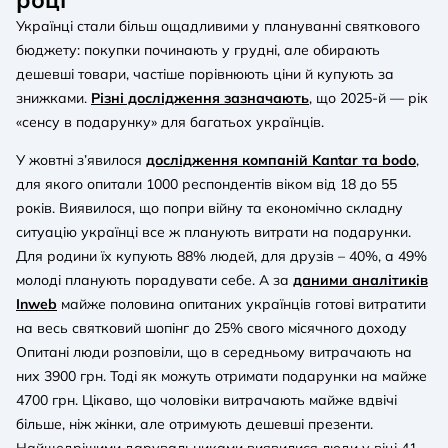
Українці стали більш ощадливими у плануванні святкового
бюджету: покупки починають у грудні, але обирають
дешевші товари, частіше порівнюють ціни й купують за
знижками.
Різні дослідження зазначають
, що 2025-й — рік
«сенсу в подарунку» для багатьох українців.
У жовтні з’явилося
дослідження компаній Kantar та bodo
,
для якого опитали 1000 респондентів віком від 18 до 55
років. Виявилося, що попри війну та економічно складну
ситуацію українці все ж планують витрати на подарунки.
Для родини їх купують 88% людей, для друзів – 40%, а 49%
молоді планують порадувати себе. А за
даними аналітиків
Inweb
майже половина опитаних українців готові витратити
на весь святковий шопінг до 25% свого місячного доходу
Опитані люди розповіли, що в середньому витрачають на
них 3900 грн. Тоді як можуть отримати подарунки на майже
4700 грн. Цікаво, що чоловіки витрачають майже вдвічі
більше, ніж жінки, але отримують дешевші презенти.