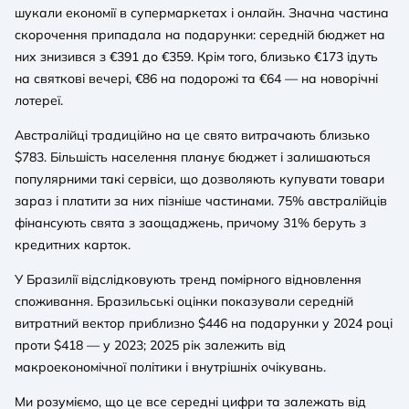
шукали економії в супермаркетах і онлайн. Значна частина
скорочення припадала на подарунки: середній бюджет на
них знизився з €391 до €359. Крім того, близько €173 ідуть
на святкові вечері, €86 на подорожі та €64 — на новорічні
лотереї.
Австралійці традиційно на це свято витрачають близько
$783. Більшість населення планує бюджет і залишаються
популярними такі сервіси, що дозволяють купувати товари
зараз і платити за них пізніше частинами. 75% австралійців
фінансують свята з заощаджень, причому 31% беруть з
кредитних карток.
У Бразилії відслідковують тренд помірного відновлення
споживання. Бразильські оцінки показували середній
витратний вектор приблизно $446 на подарунки у 2024 році
проти $418 — у 2023; 2025 рік залежить від
макроекономічної політики і внутрішніх очікувань.
Ми розуміємо, що це все середні цифри та залежать від