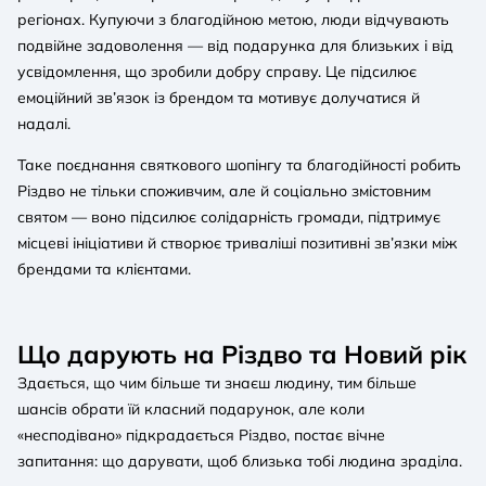
регіонах. Купуючи з благодійною метою, люди відчувають
подвійне задоволення — від подарунка для близьких і від
усвідомлення, що зробили добру справу. Це підсилює
емоційний зв’язок із брендом та мотивує долучатися й
надалі.
Таке поєднання святкового шопінгу та благодійності робить
Різдво не тільки споживчим, але й соціально змістовним
святом — воно підсилює солідарність громади, підтримує
місцеві ініціативи й створює триваліші позитивні зв’язки між
брендами та клієнтами.
Що дарують на Різдво та Новий рік
Здається, що чим більше ти знаєш людину, тим більше
шансів обрати їй класний подарунок, але коли
«несподівано» підкрадається Різдво, постає вічне
запитання: що дарувати, щоб близька тобі людина зраділа.