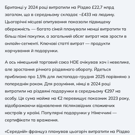
Британці у 2024 році витратили на Різдво £22,7 млрд
загалом, що в середньому складає ~£433 на людину.
Цьогорічні місцеві опитування показали підвищену
обережність — багато сімей планували менші витратити та
більш пізні покупки, а загальний обсяг витрат мав зрости в
онлайн-сегменті. Ключові статті витрат — продукти
харчування й подарунки.
А ось німецький торговий союз HDE очікував хоч і невелике,
але зростання річного різдвяного обороту. Йдеться
приблизно про 1,5% для листопада-грудня 2025 порівняно з
попереднім роком. Для розуміння, німці в 2024 році
витратили на різдвяні подарунки в середньому €297 на
особу. Ця сума майже на €2 перевищує показник 2023 року,
відображаючи відновлення післяковідних споживчих
настроїв у країні. Популярні подарунки у Німеччині —
сертифікати та враження.
«Середній» француз планував цьогоріч витратити на Різдво