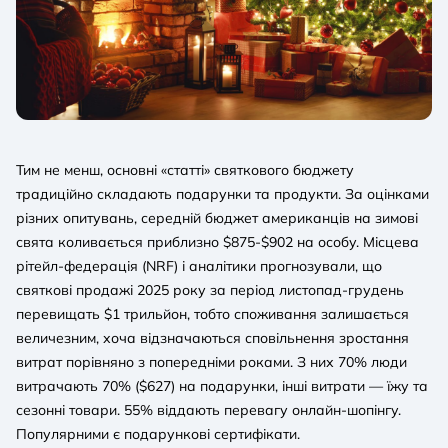
Тим не менш, основні «статті» святкового бюджету
традиційно складають подарунки та продукти. За оцінками
різних опитувань, середній бюджет американців на зимові
свята коливається приблизно $875-$902 на особу. Місцева
рітейл-федерація (NRF) і аналітики прогнозували, що
святкові продажі 2025 року за період листопад-грудень
перевищать $1 трильйон, тобто споживання залишається
величезним, хоча відзначаються сповільнення зростання
витрат порівняно з попередніми роками. З них 70% люди
витрачають 70% ($627) на подарунки, інші витрати — їжу та
сезонні товари. 55% віддають перевагу онлайн-шопінгу.
Популярними є подарункові сертифікати.