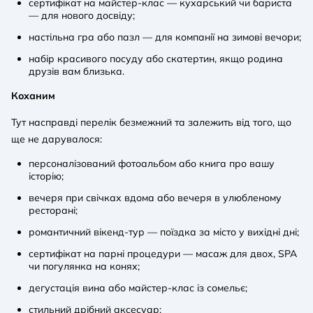
сертифікат на майстер-клас — кухарський чи бариста
— для нового досвіду;
настільна гра або пазл — для компанії на зимові вечори;
набір красивого посуду або скатертин, якщо родина
друзів вам близька.
Коханим
Тут насправді перелік безмежний та залежить від того, що
ще не дарувалося:
персоналізований фотоальбом або книга про вашу
історію;
вечеря при свічках вдома або вечеря в улюбленому
ресторані;
романтичний вікенд-тур — поїздка за місто у вихідні дні;
сертифікат на парні процедури — масаж для двох, SPA
чи погулянка на конях;
дегустація вина або майстер-клас із сомельє;
стильний дрібний аксесуар;