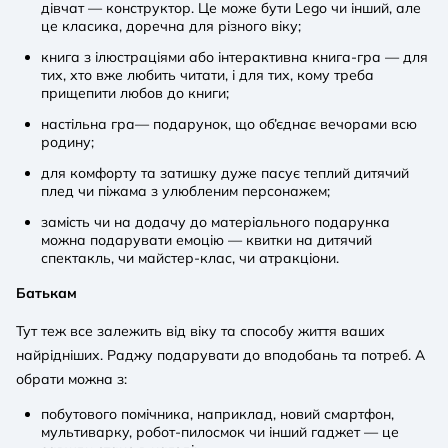
дівчат — конструктор. Це може бути Lego чи інший, але
це класика, доречна для різного віку;
книга з ілюстраціями або інтерактивна книга-гра — для
тих, хто вже любить читати, і для тих, кому треба
прищепити любов до книги;
настільна гра— подарунок, що об’єднає вечорами всю
родину;
для комфорту та затишку дуже пасує теплий дитячий
плед чи піжама з улюбленим персонажем;
замість чи на додачу до матеріального подарунка
можна подарувати емоцію — квитки на дитячий
спектакль, чи майстер-клас, чи атракціони.
Батькам
Тут теж все залежить від віку та способу життя ваших
найрідніших. Раджу подарувати до вподобань та потреб. А
обрати можна з:
побутового помічника, наприклад, новий смартфон,
мультиварку, робот-пилосмок чи інший гаджет — це