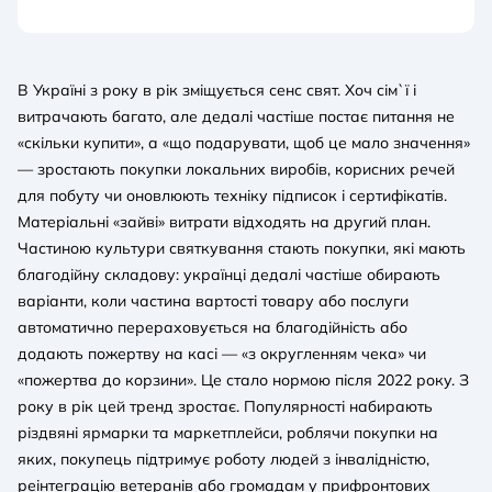
В Україні з року в рік зміщується сенс свят. Хоч сім`ї і
витрачають багато, але дедалі частіше постає питання не
«скільки купити», а «що подарувати, щоб це мало значення»
— зростають покупки локальних виробів, корисних речей
для побуту чи оновлюють техніку підписок і сертифікатів.
Матеріальні «зайві» витрати відходять на другий план.
Частиною культури святкування стають покупки, які мають
благодійну складову: українці дедалі частіше обирають
варіанти, коли частина вартості товару або послуги
автоматично перераховується на благодійність або
додають пожертву на касі — «з округленням чека» чи
«пожертва до корзини». Це стало нормою після 2022 року. З
року в рік цей тренд зростає. Популярності набирають
різдвяні ярмарки та маркетплейси, роблячи покупки на
яких, покупець підтримує роботу людей з інвалідністю,
реінтеграцію ветеранів або громадам у прифронтових