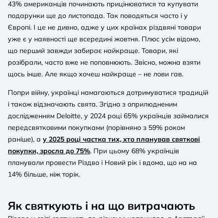
43% американців починають прицінюватися та купувати
подарунки ще до листопада. Так поводяться часто і у
Європі. І це не дивно, адже у цих країнах різдвяні товари
уже є у наявності ще всередині жовтня. Плюс усім відомо,
що перший завжди забирає найкраще. Товари, які
розібрали, часто вже не поповнюють. Звісно, можна взяти
щось інше. Але якщо хочеш найкраще – не лови гав.
Попри війну, українці намагаються дотримуватися традицій
і також відзначають свята. Згідно з оприлюдненим
дослідженням Deloitte, у 2024 році 65% українців займалися
передсвятковими покупками (порівняно з 59% роком
раніше), а
у 2025 році частка тих, хто планував святкові
покупки, зросла до 75%
. При цьому 68% українців
планували провести Різдво і Новий рік і вдома, що на на
14% більше, ніж торік.
Як святкують і на що витрачають