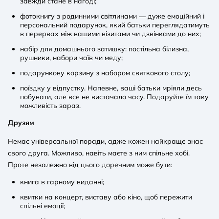
завжди стане в нагоді;
фотокнигу з родинними світлинами — дуже емоційний і
персональний подарунок, який батьки переглядатимуть
в перервах між вашими візитами чи дзвінками до них;
набір для домашнього затишку: постільна білизна,
рушники, набори чаїв чи меду;
подарункову корзину з набором святкового столу;
поїздку у відпустку. Напевне, ваші батьки мріяли десь
побувати, але все не вистачало часу. Подаруйте їм таку
можливість зараз.
Друзям
Немає універсальної поради, адже кожен найкраще знає
свого друга. Можливо, навіть маєте з ним спільне хобі.
Проте незалежно від цього доречним може бути:
книга в гарному виданні;
квитки на концерт, виставу або кіно, щоб пережити
спільні емоції;