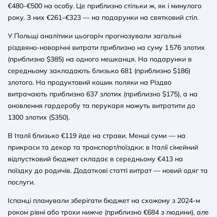
€480–€500 на особу. Це приблизно стільки ж, як і минулого
року. З них €261–€323 — на подарунки на святковий стіл.
У Польщі аналітики цьогоріч прогнозували загальні
різдвяно-новорічні витрати приблизно на суму 1 576 злотих
(приблизно $385) на одного мешканця. На подарунки в
середньому закладають близько 681 (приблизно $186)
злотого. На продуктовий кошик поляки на Різдво
витрачають приблизно 637 злотих (приблизно $175), а на
оновлення гардеробу та перукаря можуть витратити до
1300 злотих ($350).
В Італії близько €119 йде на страви. Менші суми — на
прикраси та декор та транспорт/поїздки: в Італії сімейний
відпустковий бюджет складає в середньому €413 на
поїздку до родичів. Додаткові статті витрат — новий одяг та
послуги.
Іспанці планували зберігати бюджет на схожому з 2024-м
роком рівні або трохи нижче (приблизно €684 з людини), але