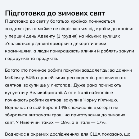
Підготовка до зимових свят
Підготовка до свят у багатьох країнах починається
заздалегідь та майже не відрізняється від країни до країни:
у перший день Адвенту (1 грудня) на міських вулицях
з’являються різдвяні ярмарки з декоративними
крамницями, а люди прикрашають ялинки й роблять закупи
подарунків та продуктів.
Багато хто починає робити покупки заздалегідь: за даними
McKinsey, 54% європейських респондентів розпочинають
святкові закупи ще у листопаді. Дуже рано починають
купувати у Великобританії. А от в Італії найчастіше
починають робити святкові закупи в Чорну п’ятницю.
Водночас по всій Європі 14% споживачів цьогоріч не
збиралися витрачати гроші на приготування до зимових
свят. У Німеччині таких — 18%, а в Італії — 17%.
Водночас в окремих дослідженнях для США показано, що