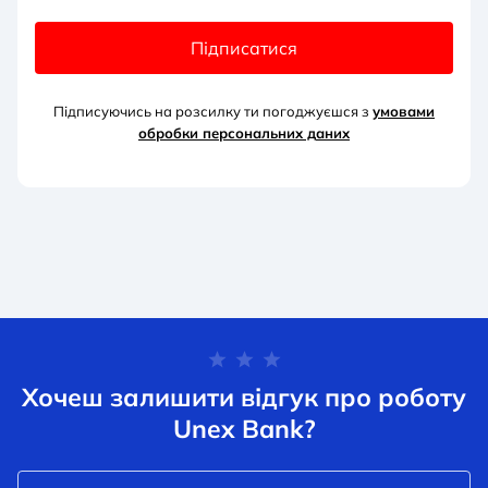
Підписатися
Підписуючись на розсилку ти погоджуєшся з
умовами
обробки персональних д
аних
Хочеш залишити відгук про роботу
Unex Bank?