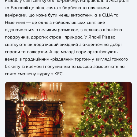
Різдво у світі святкують по-різному: наприклад, в Австралії
та Бразилії це літнє свято з барбекю та пляжними
вечірками, що може бути менш витратним, а в США та
Німеччині — це одне з найважливіших свят, яке
відзначається з великим розмахом, з великою кількістю
подарунків, дорогих страв і прикрас. У Японії Різдво
святкують як додатковий вихідний з акцентом на добрі
справи та пожертви. А ще молоді пари організовують
вечері з традиційним «різдвяним тортом» у вигляді тонкого
бісквіту із кремом і полуницями та масово замовляють на
свята смажену курку з KFC.