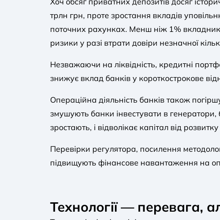
Хоч обсяг приватних депозитів досяг істор
трлн грн, проте зростання вкладів уповільн
поточних рахунках. Менш ніж 1% вкладникі
ризики у разі втрати довіри незначної кільк
Незважаючи на ліквідність, кредитні порт
знижує вклад банків у короткострокове від
Операційна діяльність банків також погірш
змушують банки інвестувати в генератори, б
зростають, і відволікає капітал від розвит
Перевірки регулятора, посилення методологі
підвищують фінансове навантаження на опе
Технології — перевага, а