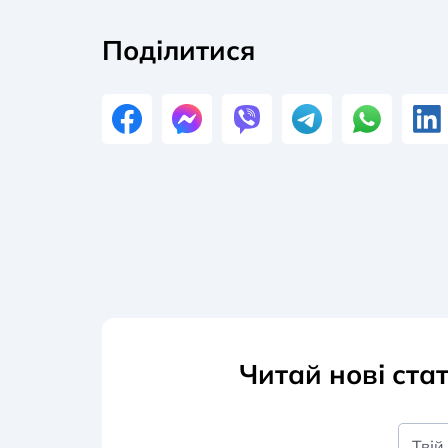
Поділитися
Читай нові ста
Твій