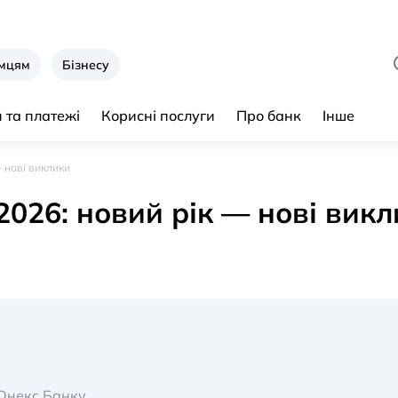
ємцям
Бізнесу
 та платежі
Корисні послуги
Про банк
Інше
— нові виклики
2026: новий рік — нові вик
 Юнекс Банку