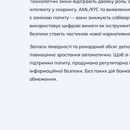
Технологічні зміни відіграють двояку роль
інтелекту у скорингу, AML/KYC та виявленн
є заміною попиту — вони знижують собіварт
використовує цифрові вимоги як інструмент
безпеки стають частиною нової нормативної 
Запаси ліквідності та рекордний обсяг деп
повноцінне зростання автоматично. Щоб зі 
підтримки попиту, продумана регуляторна г
інформаційної безпеки. Без таких дій банкі
обмеженим.