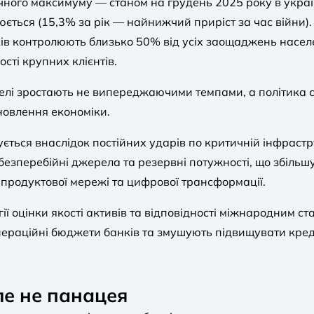
ичного максимуму — станом на грудень 2025 року в укра
юється (15,3% за рік — найнижчий приріст за час війни). 
в контролюють близько 50% від усіх заощаджень населе
ості крупних клієнтів.
фелі зростають не випереджаючими темпами, а політика 
новлення економіки.
ується внаслідок постійних ударів по критичній інфрастр
езперебійні джерела та резервні потужності, що збільшує
ку продуктової мережі та цифрової трансформації.
ї оцінки якості активів та відповідності міжнародним ст
раційні бюджети банків та змушують підвищувати креди
ле не панацея