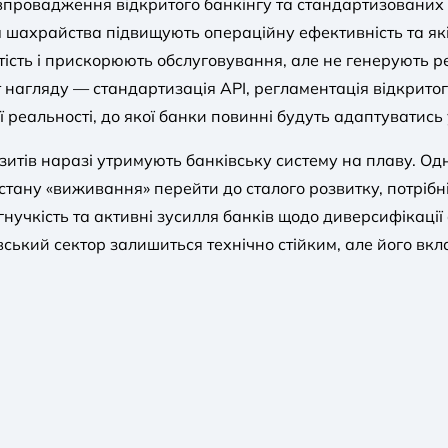
: впровадження відкритого банкінгу та стандартизованих
я шахрайства підвищують операційну ефективність та які
ість і прискорюють обслуговування, але не генерують ре
 нагляду — стандартизація API, регламентація відкритог
реальності, до якої банки повинні будуть адаптуватись 
озитів наразі утримують банківську систему на плаву. О
стану «виживання» перейти до сталого розвитку, потріб
нучкість та активні зусилля банків щодо диверсифікації
вський сектор залишиться технічно стійким, але його вк