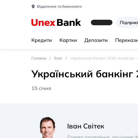
Відділення та банкомати
Підпри
Кредити
Картки
Депозити
Перекази
Головна
Блог
Український банкінг 2026: новий рік 
Український банкінг 
15 січня
Іван Світек
Голова правління, акціонер