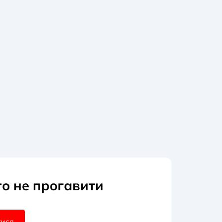
го не прогавити
тися