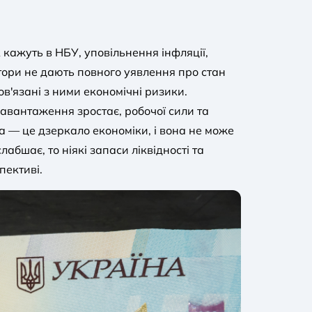
 кажуть в НБУ, уповільнення інфляції,
атори не дають повного уявлення про стан
ов'язані з ними економічні ризики.
навантаження зростає, робочої сили та
а — це дзеркало економіки, і вона не може
абшає, то ніякі запаси ліквідності та
пективі.