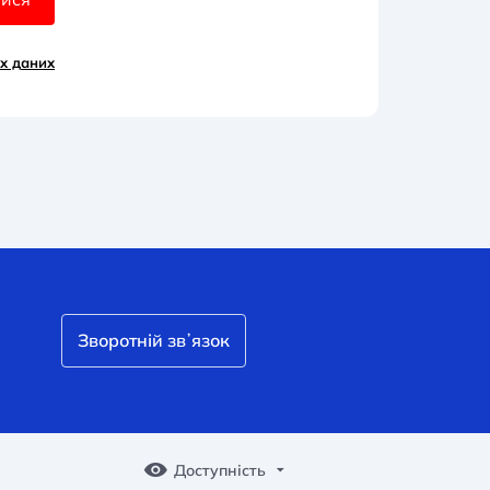
х д
аних
Зворотній звʼязок
Доступність