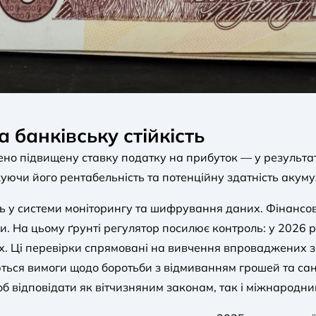
 банківську стійкість
ено підвищену ставку податку на прибуток — у результа
ючи його рентабельність та потенційну здатність акуму
ть у системи моніторингу та шифрування даних. Фінансо
йни. На цьому ґрунті регулятор посилює контроль: у 2026 
х. Ці перевірки спрямовані на вивчення впроваджених з
уються вимоги щодо боротьби з відмиванням грошей та с
б відповідати як вітчизняним законам, так і міжнародн