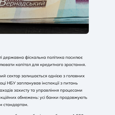
ті державна фіскальна політика посилює
лювати капітал для кредитного зростання.
вий сектор залишається однією з головних
році НБУ запланував інспекції з питань
аходів захисту та управління процесами
анкційних обмежень: усі банки продовжують
им стандартам.