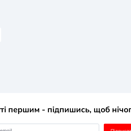
тті першим - підпишись, щоб нічо
 email
Підписа