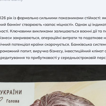
26 рік із формально сильними показниками стійкості: як
ний банкінг створюють «запас міцності». Однак ці індик
ьності. Ключовими викликами залишаються воєнні дії та п
бізнеси закриваються, операційні витрати та податкове 
мічний потенціал країни скорочується. Банківська систем
оможний попит, виручка бізнесу, інвестиційний клімат сл
кредитування та прибутковості у середньостроковій перс