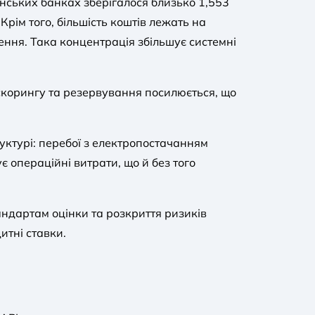
їнських банках зберігалося близько 1,553
Крім того, більшість коштів лежать на
ння. Така концентрація збільшує системні
скорингу та резервування посилюється, що
уктурі: перебої з електропостачанням
 операційні витрати, що й без того
андартам оцінки та розкриття ризиків
тні ставки.