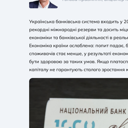
Українська банківська система входить у 20
рекордні міжнародні резерви та досить міц
економіки та банківської діяльності в реал
Економіка країни ослаблена: попит падає, 
споживачів стає менше, у результаті еконо
бути здоровою за таких умов. Якщо платоспр
капіталу не гарантують сталого зростання 