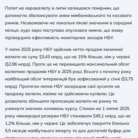
Попит на євровалюту в липні залишався помірним, що
допомогло збалансувати зміни міжбанківського та касового
ринків. Незважаючи на локальні пікові значення в середині
місяця, курс євро поступово опускався нижче, що знову
підтвердило ефективність монетарних заходів НБУ.
У липні 2025 року НБУ здійснив нетто-продаж іноземної
валюти на суму $3,43 млрд, що на 15% більше, ніж у червні
($2,96 млрд). Проте це не перевищило максимальний обсяг
валютних продажів НБУ в 2025 році. Всього з початку року
найбільший обсяг інтервенцій був зафіксований у січні ($3,75
млрд). Протягом липня НБУ зосередив свої зусилля на
продажу валюти, майже не здійснюючи купівлю. Це
дозволило збільшити пропозицію валюти на ринку та
уникнути значних коливань курсу. Станом на 1 липня 2025
року міжнародні резерви НБУ становили $45,1 млрд, що на
1,2% більше, ніж у червні. Це забезпечує покриття близько
5,5 місяців майбутнього імпорту та дає достатній буфер для
підтримки курсу гривні в умовах відносної стабільності.