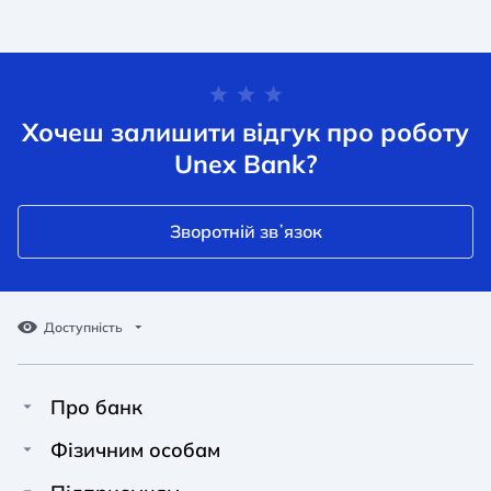
Хочеш залишити відгук про роботу
Unex Bank?
Зворотній звʼязок
Доступність
Про банк
Про Unex Bank
A A
A A
Фізичним особам
A A
Контакти
Кредити
Звичайний
Середній
Великий