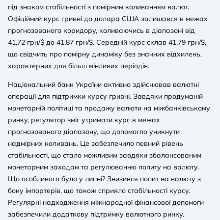
під знаком стабільності з помірним коливанням валют.
Офіційний курс гривні до долара США залишався в межах
прогнозованого коридору, коливаючись в діапазоні від
41,72 грн/$ до 41,87 грн/$. Середній курс склав 41,79 грн/$,
що свідчить про помірну динаміку без значних відхилень,
характерних для більш мінливих періодів.
Національний банк України активно здійснював валютні
операції для підтримки курсу гривні. Завдяки продуманій
монетарній політиці та продажу валюти на міжбанківському
ринку, регулятор зміг утримати курс в межах
прогнозованого діапазону, що допомогло уникнути
надмірних коливань. Це забезпечило певний рівень
стабільності, що стало можливим завдяки збалансованим
монетарним заходам та регулюванню попиту на валюту.
Що особливого було у липні? Знизився попит на валюту з
боку імпортерів, що також сприяло стабільності курсу.
Регулярні надходження міжнародної фінансової допомоги
забезпечили додаткову підтримку валютного ринку.