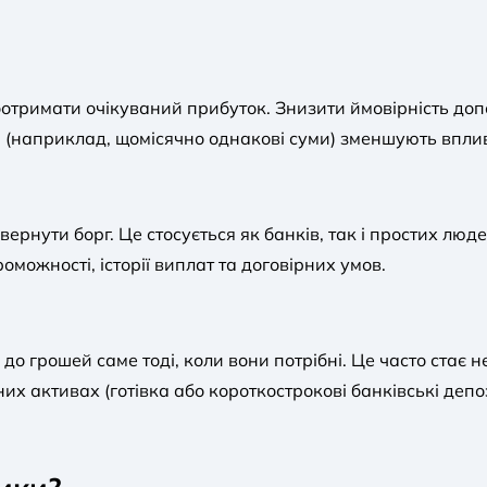
оотримати очікуваний прибуток. Знизити ймовірність до
я (наприклад, щомісячно однакові суми) зменшують впли
вернути борг. Це стосується як банків, так і простих лю
можності, історії виплат та договірних умов.
до грошей саме тоді, коли вони потрібні. Це часто стає н
 активах (готівка або короткострокові банківські депо