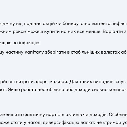
ідміну від падіння акцій чи банкрутства емітента, інфляц
ожним роком можеш купити на них все менше. Варіанти за
вищою за інфляцію;
у частину капіталу зберігати в стабільніших валютах або
серйозні витрати, форс-мажори. Для таких випадків існу
ат. Якщо робота нестабільна або доходи сильно коливаю
зменшити фактичну вартість активів чи доходів. Особливо
 може стати у нагоді диверсифікацію валют: не «тримай 