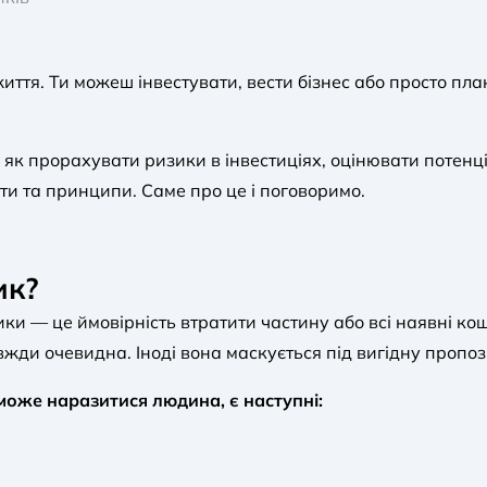
иття. Ти можеш інвестувати, вести бізнес або просто пла
 як прорахувати ризики в інвестиціях, оцінювати потенц
ти та принципи. Саме про це і поговоримо.
ик?
ки — це ймовірність втратити частину або всі наявні ко
авжди очевидна. Іноді вона маскується під вигідну пропоз
може наразитися людина, є наступні: