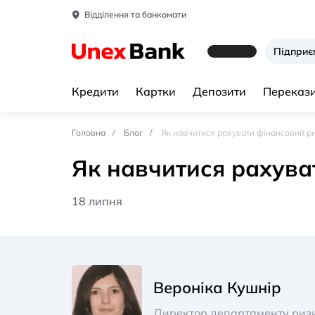
Відділення та банкомати
Підпри
Кредити
Картки
Депозити
Перекази
Головна
Блог
Як навчитися рахувати фінансовий р
Як навчитися рахува
18 липня
Вероніка Кушнір
Директор департаменту риз