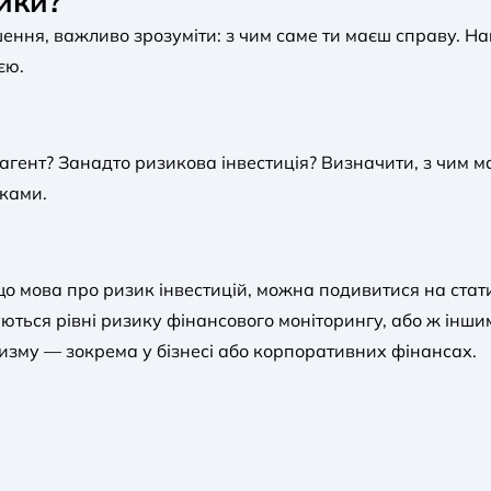
ики?
ння, важливо зрозуміти: з чим саме ти маєш справу. На
єю.
агент? Занадто ризикова інвестиція? Визначити, з чим 
ками.
що мова про ризик інвестицій, можна подивитися на стат
уються рівні ризику фінансового моніторингу, або ж інш
изму — зокрема у бізнесі або корпоративних фінансах.