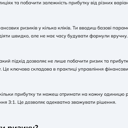
иціях та побачити залежність прибутку від різних варіан
нансових ризиків у кілька кліків. Ти вводиш базові параме
 діяти швидко, але не має часу будувати формули вручну.
кий підхід дозволяє не лише побачити ризик та прибутков
у. Це ключова складова в практиці управління фінансов
 скільки прибутку ти можеш отримати на кожну одиницю 
ення 3:1. Це дозволяє адекватно зважувати рішення.
и ризику?