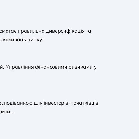
помагає правильна диверсифікація та
в коливань ринку).
дей. Управління фінансовими ризиками у
есподіванкою для інвесторів-початківців.
зити).