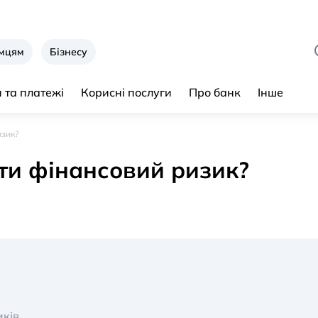
ємцям
Бізнесу
 та платежі
Корисні послуги
Про банк
Інше
изик?
ти фінансовий ризик?
иків