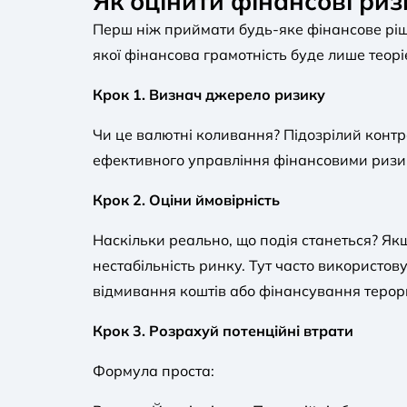
Як оцінити фінансові риз
Перш ніж приймати будь-яке фінансове ріше
якої фінансова грамотність буде лише теорі
Крок 1. Визнач джерело ризику
Чи це валютні коливання? Підозрілий контр
ефективного управління фінансовими ризи
Крок 2. Оціни ймовірність
Наскільки реально, що подія станеться? Як
нестабільність ринку. Тут часто використов
відмивання коштів або фінансування терор
Крок 3. Розрахуй потенційні втрати
Формула проста: