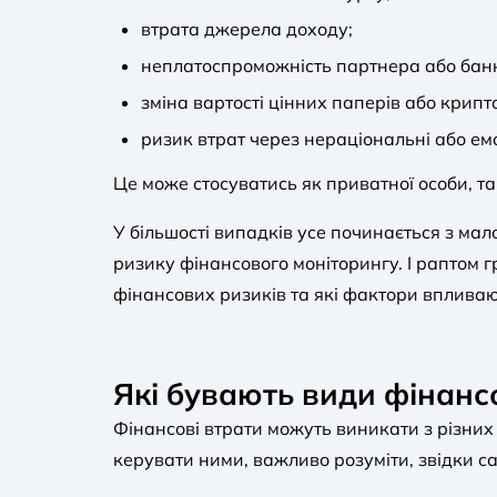
втрата джерела доходу;
неплатоспроможність партнера або банкру
зміна вартості цінних паперів або крип
ризик втрат через нераціональні або емоц
Це може стосуватись як приватної особи, т
У більшості випадків усе починається з мало
ризику фінансового моніторингу. І раптом 
фінансових ризиків та які фактори впливаю
Які бувають види фінанс
Фінансові втрати можуть виникати з різних
керувати ними, важливо розуміти, звідки с