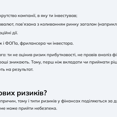
тство компанії, в яку ти інвестував;
товалют, пов’язана з коливанням ринку загалом (наприкл
ійні дії.
ак і ФОПа, фрилансера чи інвестора.
го: ти не оцінив ризик прибутковості, не провів аналіз ф
гроші зникають. Тому, перш ніж вкладати чи приймати ріш
ть на результат.
ових ризиків?
 причин, тому і типи ризиків у фінансах поділяються з
аме може прийти небезпека.