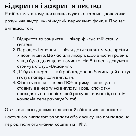
відкриття і закриття листка
Розібратися в тому, коли виплачують лікарняні, допоможе
розуміння внутрішньої «кухні» державних фондів. Процес
виглядає так:
Відкриття та закриття — лікар фіксує твій стан у
системі.
Період очікування — після дати закриття має пройти
7 повних днів. Це час для лікаря, щоб внести правки,
якщо була допущена помилка. На 8-й день документ
отримує статус «Виданий».
Дії бухгалтера — твій роботодавець бачить цей статус
і готує папери для виплати.
Фінансування — коли ПФУ отримує заявку, він
ставить її в чергу на виплату. Гроші спочатку
приходять на спеціальний рахунок компанії, а потім
компанія перераховує їх тобі.
Отже, виплата допомоги зазвичай збігається за часом із
наступною виплатою зарплати або авансу, що припадає на
період після отримання коштів від ПФУ.