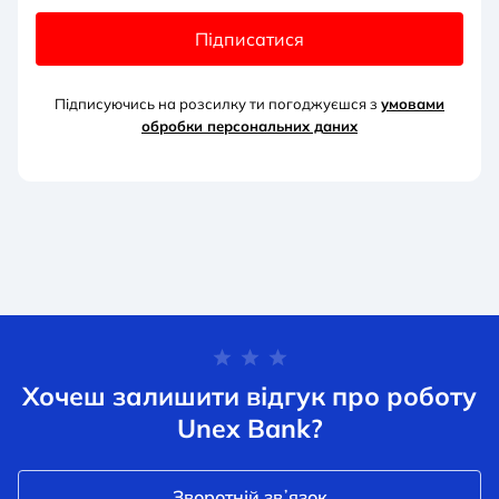
Підписатися
Підписуючись на розсилку ти погоджуєшся з
умовами
обробки персональних д
аних
Хочеш залишити відгук про роботу
Unex Bank?
Зворотній звʼязок