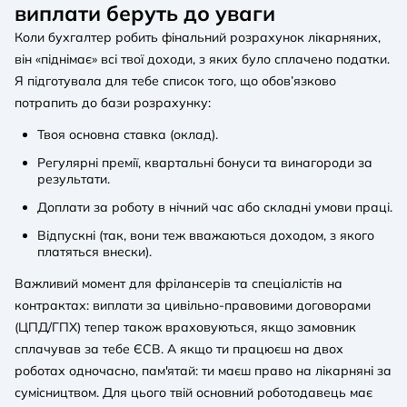
виплати беруть до уваги
Коли бухгалтер робить фінальний розрахунок лікарняних,
він «піднімає» всі твої доходи, з яких було сплачено податки.
Я підготувала для тебе список того, що обов’язково
потрапить до бази розрахунку:
Твоя основна ставка (оклад).
Регулярні премії, квартальні бонуси та винагороди за
результати.
Доплати за роботу в нічний час або складні умови праці.
Відпускні (так, вони теж вважаються доходом, з якого
платяться внески).
Важливий момент для фрілансерів та спеціалістів на
контрактах: виплати за цивільно-правовими договорами
(ЦПД/ГПХ) тепер також враховуються, якщо замовник
сплачував за тебе ЄСВ. А якщо ти працюєш на двох
роботах одночасно, пам'ятай: ти маєш право на лікарняні за
сумісництвом. Для цього твій основний роботодавець має