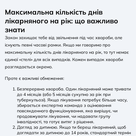
Максимальна кількість днів
лікарняного на рік: що важливо
знати
Закон захищає тебе від звільнення під час хвороби, але
існують певні часові рамки. Якщо ми говоримо про
максимальну кількість днів лікарняного на рік, то тут немає
єдиної «стелі» для всіх випадків. Кожен випадок хвороби
розглядається окремо.
Проте є важливі обмеження:
Безперервна хвороба. Один лікарняний може тривати
до 4 місяців (або 5 місяців сукупно за рік при
туберкульозі). Якщо лікування потребує більше часу,
збирається експертна команда з оцінювання
повсякденного функціонування, яка вирішує, чи
продовжувати лікування, чи надавати групу
інвалідності, та готує витяг з рішення.
Догляд за дитиною. Якщо ти береш лікарняний, щоб
доглядати за дитиною до 14 років, стандартний термін