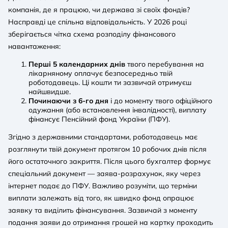
компанія, де я працюю, чи держава зі своїх фондів?
Насправді це спільна відповідальність. У 2026 році
зберігається чітка схема розподілу фінансового
навантаження:
Перші 5 календарних днів
твого перебування на
лікарняному оплачує безпосередньо твій
роботодавець. Ці кошти ти зазвичай отримуєш
найшвидше.
Починаючи з 6-го дня
і до моменту твого офіційного
одужання (або встановлення інвалідності), виплату
фінансує Пенсійний фонд України (ПФУ).
Згідно з державними стандартами, роботодавець має
розглянути твій документ протягом 10 робочих днів після
його остаточного закриття. Після цього бухгалтер формує
спеціальний документ — заява-розрахунок, яку через
інтернет подає до ПФУ. Важливо розуміти, що терміни
виплати залежать від того, як швидко фонд опрацює
заявку та виділить фінансування. Зазвичай з моменту
подання заяви до отримання грошей на картку проходить