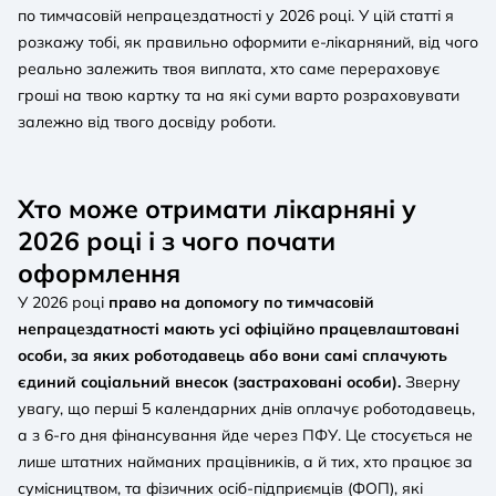
по тимчасовій непрацездатності у 2026 році. У цій статті я
розкажу тобі, як правильно оформити е-лікарняний, від чого
реально залежить твоя виплата, хто саме перераховує
гроші на твою картку та на які суми варто розраховувати
залежно від твого досвіду роботи.
Хто може отримати лікарняні у
2026 році і з чого почати
оформлення
У 2026 році
право на допомогу по тимчасовій
непрацездатності мають усі офіційно працевлаштовані
особи, за яких роботодавець або вони самі сплачують
єдиний соціальний внесок (застраховані особи).
Зверну
увагу, що перші 5 календарних днів оплачує роботодавець,
а з 6-го дня фінансування йде через ПФУ. Це стосується не
лише штатних найманих працівників, а й тих, хто працює за
сумісництвом, та фізичних осіб-підприємців (ФОП), які