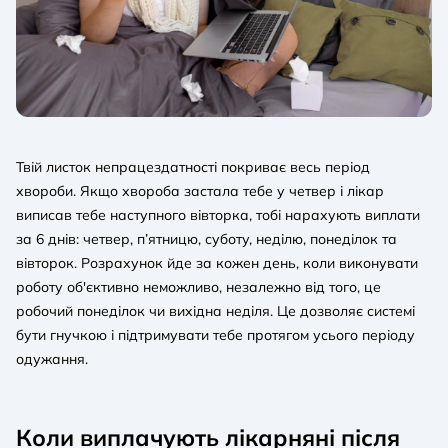
Твій листок непрацездатності покриває весь період
хвороби. Якщо хвороба застала тебе у четвер і лікар
виписав тебе наступного вівторка, тобі нарахують виплати
за 6 днів: четвер, п’ятницю, суботу, неділю, понеділок та
вівторок. Розрахунок йде за кожен день, коли виконувати
роботу об'єктивно неможливо, незалежно від того, це
робочий понеділок чи вихідна неділя. Це дозволяє системі
бути гнучкою і підтримувати тебе протягом усього періоду
одужання.
Коли виплачують лікарняні після