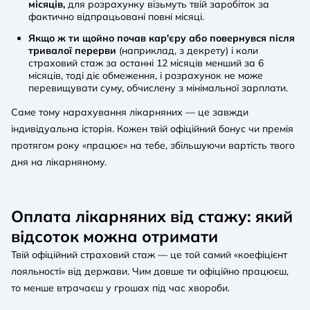
місяців,
для розрахунку візьмуть твій заробіток за
фактично відпрацьовані повні місяці.
Якщо ж ти щойно почав кар'єру або повернувся після
тривалої перерви
(наприклад, з декрету) і коли
страховий стаж за останні 12 місяців менший за 6
місяців, тоді діє обмеження, і розрахунок не може
перевищувати суму, обчислену з мінімальної зарплати.
Саме тому нарахування лікарняних — це завжди
індивідуальна історія. Кожен твій офіційний бонус чи премія
протягом року «працює» на тебе, збільшуючи вартість твого
дня на лікарняному.
Оплата лікарняних від стажу: який
відсоток можна отримати
Твій офіційний страховий стаж — це той самий «коефіцієнт
лояльності» від держави. Чим довше ти офіційно працюєш,
то менше втрачаєш у грошах під час хвороби.