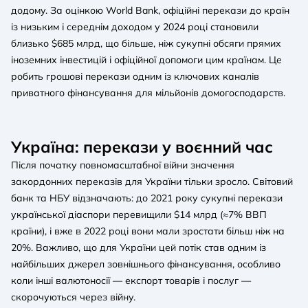
додому. За оцінкою World Bank, офіційні перекази до країн
із низьким і середнім доходом у 2024 році становили
близько $685 млрд, що більше, ніж сукупні обсяги прямих
іноземних інвестицій і офіційної допомоги цим країнам. Це
робить грошові перекази одним із ключових каналів
приватного фінансування для мільйонів домогосподарств.
Україна: перекази у воєнний час
Після початку повномасштабної війни значення
закордонних переказів для України тільки зросло. Світовий
банк та НБУ відзначають: до 2021 року сукупні перекази
української діаспори перевищили $14 млрд (≈7% ВВП
країни), і вже в 2022 році вони мали зростати більш ніж на
20%. Важливо, що для України цей потік став одним із
найбільших джерел зовнішнього фінансування, особливо
коли інші валютоносії — експорт товарів і послуг —
скорочуються через війну.