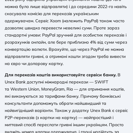
можна було лише відправляти) і до середини 2022-го навіть
скасувала комісію для переказів українським
одержувачам. Сервіс Xoom (належить PayPal) також часто
дозволяє швидко перевести невеликі суми. Проте зараз
стандартні умови: PayPal зручний для особистих переказів і
розрахунків онлайн, але бере приблизно 4% від суми через
конвертацію валюти. Врахуйте, що через PayPal не можна
відправляти гривні, а отримані кошти згодом треба вивести
на євро чи доларову картку.
Для переказів коштів використовуйте сервіси банку.
В
Unex Bank доступні міжнародні перекази — SWIFT
та Western Union, MoneyGram, Ria — для отримання коштів,
які виконуються за тарифами банку. Причому банківські
консультанти допоможуть обрати найшвидший та
найвигідніший варіанти. Також у додатку Unex Bank є сервіс
P2P-переказів (з картки на картку) — найпростіший і
миттєвий спосіб переслати гривні іншим українцям. Просто
вкажіть номер картки одержувача, і гроші надійдуть за