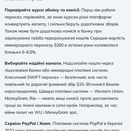
Перевіряйте курси обміну та комісії.
Перш ніж робити
переказ, порівняйте, за яким курсом різні платформи
конвертують валюту, і скільки беруть додаткових зборів.
Також може бути додаткова комісія в банку при
зарахуванні та/або перерахуванні коштів Середня вартість
міжнародного переказу $200 в останні роки коливалася
близько 6–6,5%.
Вибирайте надійні канали.
Надсилайте кошти через
ліцензовані банки або міжнародні платіжні системи.
Класичний SWIFT-переказ — безпечний, але часто
повільний та дорогий (умовний збір $15–30+комісії банків-
кореспондентів). Швидкі платіжні системи — Western Union,
MoneyGram, Ria — мають вищі комісії, проте доставляють
гроші за лічені хвилини в сотні країн. Наприклад, за час
війни попит на WU і MoneyGram зріс.
Сервіси PayPal і Xoom
. Платіжна система PayPal в березні
2022 року відкрила українцям отримання коштів (до того