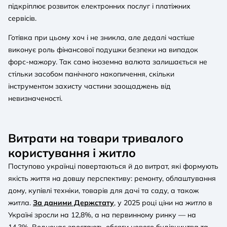
підкріплює розвиток електронних послуг і платіжних
сервісів.
Готівка при цьому хоч і не зникла, але дедалі частіше
виконує роль фінансової подушки безпеки на випадок
форс-мажору. Так само іноземна валюта залишається не
стільки засобом панічного накопичення, скільки
інструментом захисту частини заощаджень від
невизначеності.
Витрати на товари тривалого
користування і житло
Поступово українці повертаються й до витрат, які формують
якість життя на довшу перспективу: ремонту, облаштування
дому, купівлі техніки, товарів для дачі та саду, а також
житла.
За даними Держстату
, у 2025 році ціни на житло в
Україні зросли на 12,8%, а на первинному ринку — на
14,3%. Водночас зростають обсяги нового будівництва та