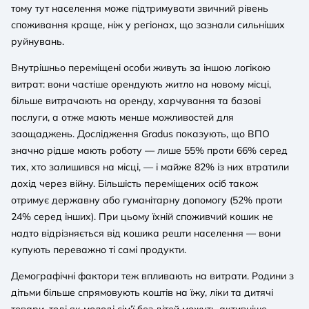
тому тут населення може підтримувати звичний рівень
споживання краще, ніж у регіонах, що зазнали сильніших
руйнувань.
Внутрішньо переміщені особи живуть за іншою логікою
витрат: вони частіше орендують житло на новому місці,
більше витрачають на оренду, харчування та базові
послуги, а отже мають менше можливостей для
заощаджень. Дослідження Gradus показують, що ВПО
значно рідше мають роботу — лише 55% проти 66% серед
тих, хто залишився на місці, — і майже 82% із них втратили
дохід через війну. Більшість переміщених осіб також
отримує державну або гуманітарну допомогу (52% проти
24% серед інших). При цьому їхній споживчий кошик не
надто відрізняється від кошика решти населення — вони
купують переважно ті самі продукти.
Демографічні фактори теж впливають на витрати. Родини з
дітьми більше спрямовують коштів на їжу, ліки та дитячі
товари, тоді як молоді сім’ї без дітей можуть активніше