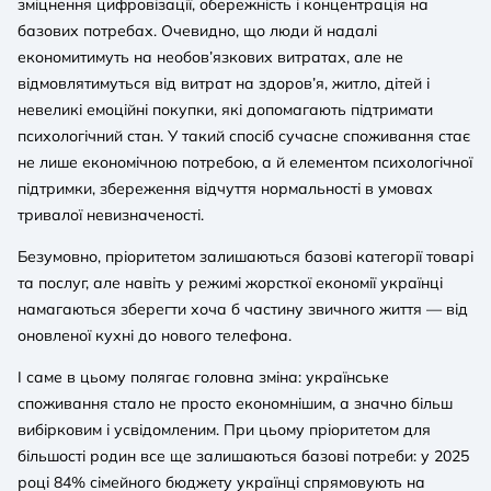
зміцнення цифровізації, обережність і концентрація на
базових потребах. Очевидно, що люди й надалі
економитимуть на необов’язкових витратах, але не
відмовлятимуться від витрат на здоров’я, житло, дітей і
невеликі емоційні покупки, які допомагають підтримати
психологічний стан. У такий спосіб сучасне споживання стає
не лише економічною потребою, а й елементом психологічної
підтримки, збереження відчуття нормальності в умовах
тривалої невизначеності.
Безумовно, пріоритетом залишаються базові категорії товарі
та послуг, але навіть у режимі жорсткої економії українці
намагаються зберегти хоча б частину звичного життя — від
оновленої кухні до нового телефона.
І саме в цьому полягає головна зміна: українське
споживання стало не просто економнішим, а значно більш
вибірковим і усвідомленим. При цьому пріоритетом для
більшості родин все ще залишаються базові потреби: у 2025
році 84% сімейного бюджету українці спрямовують на