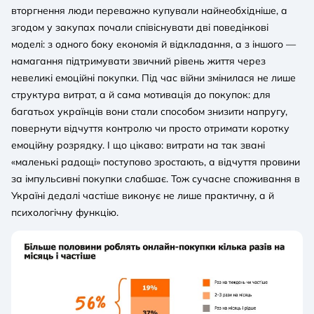
вторгнення люди переважно купували найнеобхідніше, а
згодом у закупах почали співіснувати дві поведінкові
моделі: з одного боку економія й відкладання, а з іншого —
намагання підтримувати звичний рівень життя через
невеликі емоційні покупки. Під час війни змінилася не лише
структура витрат, а й сама мотивація до покупок: для
багатьох українців вони стали способом знизити напругу,
повернути відчуття контролю чи просто отримати коротку
емоційну розрядку. І що цікаво: витрати на так звані
«маленькі радощі» поступово зростають, а відчуття провини
за імпульсивні покупки слабшає. Тож сучасне споживання в
Україні дедалі частіше виконує не лише практичну, а й
психологічну функцію.