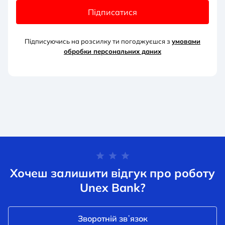
Підписатися
Підписуючись на розсилку ти погоджуєшся з
умовами
обробки персональних д
аних
Хочеш залишити відгук про роботу
Unex Bank?
Зворотній звʼязок