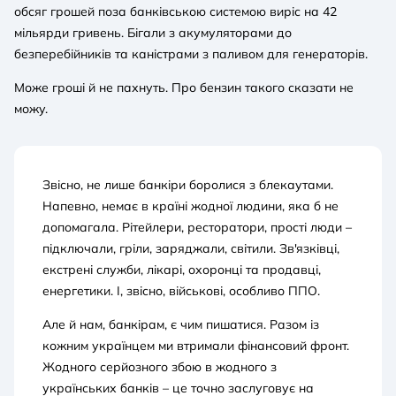
обсяг грошей поза банківською системою виріс на 42
мільярди гривень. Бігали з акумуляторами до
безперебійників та каністрами з паливом для генераторів.
Може гроші й не пахнуть. Про бензин такого сказати не
можу.
Звісно, не лише банкіри боролися з блекаутами.
Напевно, немає в країні жодної людини, яка б не
допомагала. Рітейлери, ресторатори, прості люди –
підключали, гріли, заряджали, світили. Зв'язківці,
екстрені служби, лікарі, охоронці та продавці,
енергетики. І, звісно, військові, особливо ППО.
Але й нам, банкірам, є чим пишатися. Разом із
кожним українцем ми втримали фінансовий фронт.
Жодного серйозного збою в жодного з
українських банків – це точно заслуговує на