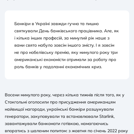
Банкіри в Україні завжди гучно та пишно
святкували День банківського працівника. Але, як
і кілька інших професій, за минулий рік наше з
вами свято набуло зовсім іншого змісту. І я зовсім
не про нобелівську премію, яку минулого року три
американські економісти отримали за роботу про
роль банків у подоланні економічних криз.
Восени минулого року, через кілька тижнів після того, як у
Стокгольмі оголосили про присудження американцям
найвищої нагороди, українські банкіри розшукували
генератори, закуповували та встановлювали Starlink,
завантажували банкомати готівкою, намагаючись
впоратись з шаленим попитом: з жовтня по січень 2022 року