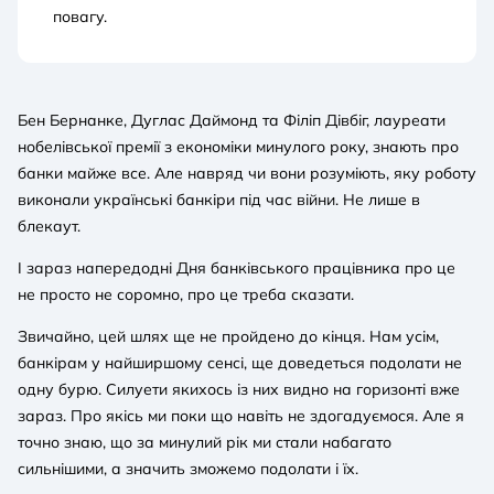
повагу.
Бен Бернанке, Дуглас Даймонд та Філіп Дівбіг, лауреати
нобелівської премії з економіки минулого року, знають про
банки майже все. Але навряд чи вони розуміють, яку роботу
виконали українські банкіри під час війни. Не лише в
блекаут.
І зараз напередодні Дня банківського працівника про це
не просто не соромно, про це треба сказати.
Звичайно, цей шлях ще не пройдено до кінця. Нам усім,
банкірам у найширшому сенсі, ще доведеться подолати не
одну бурю. Силуети якихось із них видно на горизонті вже
зараз. Про якісь ми поки що навіть не здогадуємося. Але я
точно знаю, що за минулий рік ми стали набагато
сильнішими, а значить зможемо подолати і їх.