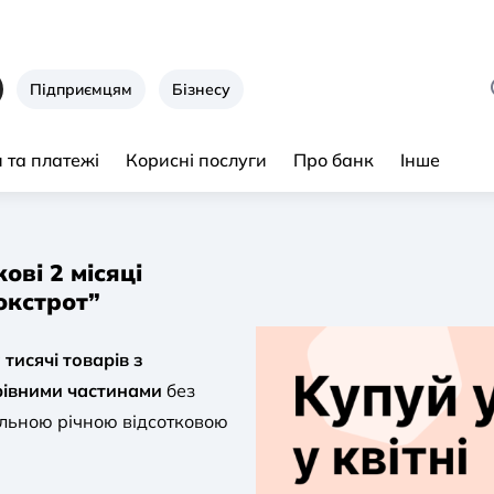
Підприємцям
Бізнесу
 та платежі
Корисні послуги
Про банк
Інше
ові 2 місяці
окстрот”
тисячі товарів з
рівними частинами
без
еальною річною відсотковою