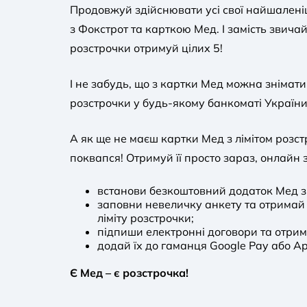
Продовжуй здійснювати усі свої найшалені
з Фокстрот та карткою Мед. І замість звичай
розстрочки отримуй цілих 5!
І не забудь, що з картки Мед можна знімати 
розстрочки у будь-якому банкоматі України
А як ще не маєш картки Мед з лімітом розст
поквапся! Отримуй її просто зараз, онлайн 
встанови безкоштовний додаток Мед 
заповни невеличку анкету та отримай
ліміту розстрочки;
підпиши електронні договори та отрим
додай їх до гаманця Google Pay або Ap
Є Мед – є розстрочка!