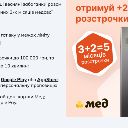
ші весняні забаганки разом
них 3-х місяців медової
готівку у межах ліміту
!
рочки до 100 000 грн, то
за 10 хвилин:
з
Google Play
або
AppStore
;
 персональну пропозицію
ай дані картки Мед;
ple Pay.