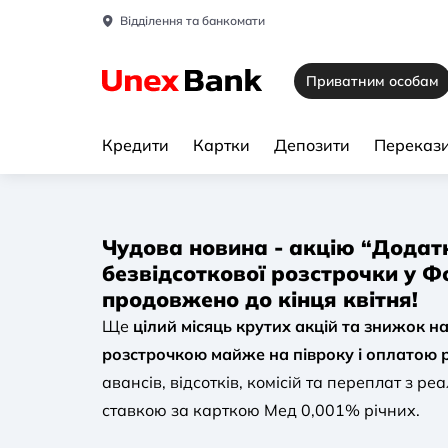
Відділення та банкомати
Приватним особам
Кредити
Картки
Депозити
Перекази
Чудова новина - акцію “Додатк
безвідсоткової розстрочки у Ф
продовжено до кінця квітня!
Ще
цілий місяць крутих акцій та знижок на 
розстрочкою майже на півроку і оплатою 
авансів, відсотків, комісій та переплат з р
ставкою за карткою Мед 0,001% річних.