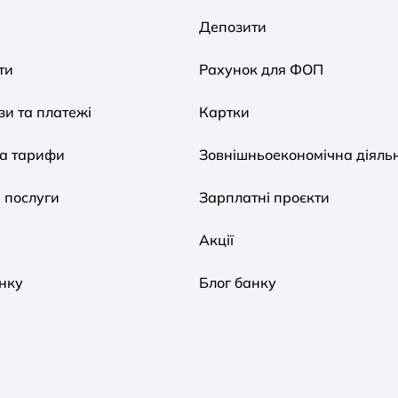
Депозити
ти
Рахунок для ФОП
и та платежі
Картки
та тарифи
Зовнішньоекономічна діяльн
 послуги
Зарплатні проєкти
Акції
нку
Блог банку