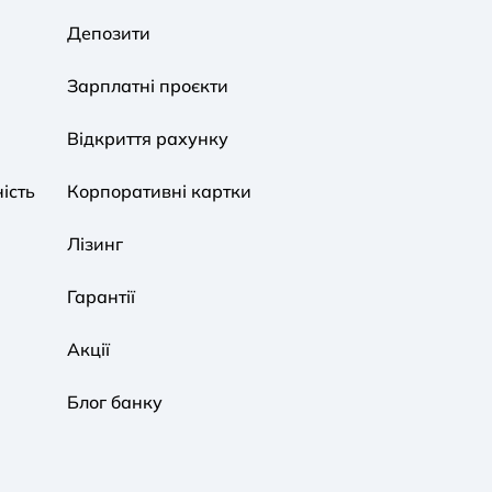
Депозити
A A
A A
A A
Зарплатні проєкти
Звичайний
Середній
Великий
Відкриття рахунку
ість
Корпоративні картки
Звичайна
Чорно-Біла
Протанопія
Лізинг
Гарантії
Акції
Блог банку