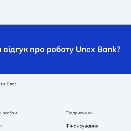
відгук про роботу Unex Bank?
кти
Блог
м особам
Підприємцям
и
Фінансування