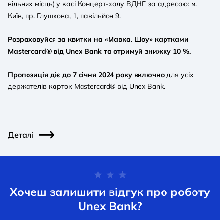
вільних місць) у касі Концерт-холу ВДНГ за адресою: м.
Київ, пр. Глушкова, 1, павільйон 9.
Розраховуйся за квитки на «Мавка. Шоу» картками
Mastercard® від Unеx Bank та отримуй знижку 10 %.
Пропозиція діє до 7 січня 2024 року включно
для усіх
держателів карток Masterсard® від Unеx Bank.
Деталі
Хочеш залишити відгук про роботу
Unex Bank?