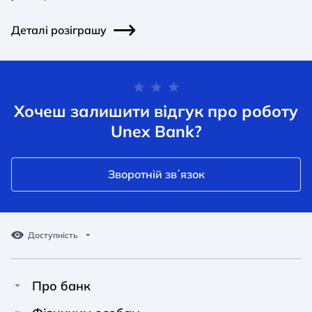
Деталі розіграшу
Хочеш залишити відгук про роботу
Unex Bank?
Зворотній звʼязок
Доступність
Про банк
Про Unex Bank