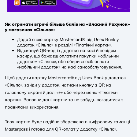
Як отримати втричі більше балів на «Власний Рахунок»
у магазинах «Сільпо»:
Додай свою картку Mastercard® від Unex Bank у
додаток «Сільпо» в розділі «Платіжні картки».
Відскануй QR-код із додатка на касі й повідом
касиру, що бажаєш оплатити покупки мобільним
додатком «Сільпо», або обери спосіб оплати
«мобільний додаток» на касі самообслуговування.
Щоб додати картку Mastercard® від Unex Bank у додаток
«Сільпо», зайди у додаток, натисни кнопку з QR на
головному екрані й далі «+» або через меню «Платіжні
картки». Заповни дані картки та не забудь погодитися з
правилами використання.
Твоя картка буде надійно збережена в цифровому гаманці
Masterpass і готова для QR-оплат у додатку «Сільпо».