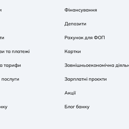
и
Фінансування
Депозити
ти
Рахунок для ФОП
и та платежі
Картки
та тарифи
Зовнішньоекономічна діяльн
 послуги
Зарплатні проєкти
Акції
нку
Блог банку