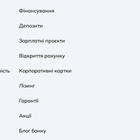
A A
A A
A A
Фінансування
Звичайний
Середній
Великий
Депозити
A A
A A
A A
Зарплатні проєкти
Звичайний
Середній
Великий
Відкриття рахунку
ість
Корпоративні картки
Звичайна
Чорно-Біла
Протанопія
Лізинг
Гарантії
Акції
Блог банку