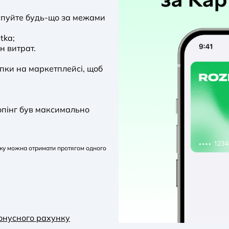
купуйте будь-що за межами
tka;
н витрат.
пки на маркетплейсі, щоб
опінг був максимально
яку можна отримати протягом одного
онусного рахунку