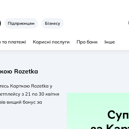
Підприємцям
Бізнесу
 та платежі
Корисні послуги
Про банк
Інше
ткою Rozetka
тесь Карткою Rozetka у
тплейсу з 21 по 30 квітня
зів вищий бонус за