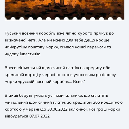
Руський воєнний корабль вже ліг на курс та прямує до
визначеної мети. Але ми маємо для тебе дещо краще:
найкрутішу поштову марку, символ нашої перемоги та
чудову інвестицію.
Внеси мінімальний щомісячний платіж по кредиту або
кредитній картці у червні та стань учасником розіграшу
марки «русскій воєнний корабль… Всьо!"
В акції беруть участь усі позичальники, що сплатять
мінімальний щомісячний платіж за кредитом або кредитною
карткою у червні (до 30.06.2022 включно). Розіграш марки
відбудеться 07.07.2022.