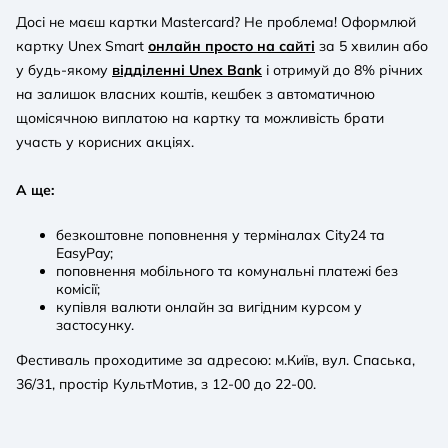
Досі не маєш картки Mastercard? Не проблема! Оформлюй
картку Unex Smart
онлайн просто на сайті
за 5 хвилин або
у будь-якому
відділенні Unex Bank
і отримуй до 8% річних
на залишок власних коштів, кешбек з автоматичною
щомісячною виплатою на картку та можливість брати
участь у корисних акціях.
А ще:
безкоштовне поповнення у терміналах City24 та
EasyPay;
поповнення мобільного та комунальні платежі без
комісії;
купівля валюти онлайн за вигідним курсом у
застосунку.
Фестиваль проходитиме за адресою: м.Київ, вул. Спаська,
36/31, простір КультМотив, з 12-00 до 22-00.