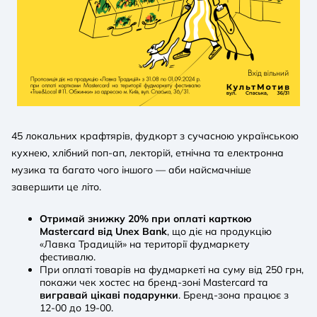
45 локальних крафтярів, фудкорт з сучасною українською
кухнею, хлібний поп-ап, лекторій, етнічна та електронна
музика та багато чого іншого — аби найсмачніше
завершити це літо.
Отримай знижку 20% при оплаті карткою
Mastercard від Unex Bank
, що діє на продукцію
«Лавка Традицій» на території фудмаркету
фестивалю.
При оплаті товарів на фудмаркеті на суму від 250 грн,
покажи чек хостес на бренд-зоні Mastercard та
вигравай цікаві подарунки
. Бренд-зона працює з
12-00 до 19-00.