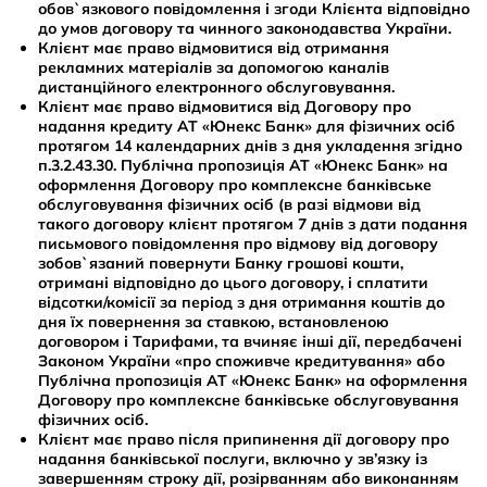
відкриття відповідного поточного рахунку),
обов`язкового повідомлення і згоди Клієнта відповідно
6. Для перегляду підписаного договору натисни
до умов договору та чинного законодавства України.
Індивідуальний податковий номер (ІПН) за
"Файл без підпису" або "Завантажити", та завантаж
Клієнт має право відмовитися від отримання
наявності;
рекламних матеріалів за допомогою каналів
електроний архів з документами.
дистанційного електронного обслуговування.
Перелік документів, які необхідні для відкриття
Клієнт має право відмовитися від Договору про
рахунку по довіреності, малолітнім особам( до 14
7. Укладений договір знайдеш у теці
надання кредиту АТ «Юнекс Банк» для фізичних осіб
років) доступні
за посиланням
.
"GeneratedAgreement".
протягом 14 календарних днів з дня укладення згідно
п.3.2.43.30. Публічна пропозиція АТ «Юнекс Банк» на
оформлення Договору про комплексне банківське
обслуговування фізичних осіб (в разі відмови від
такого договору клієнт протягом 7 днів з дати подання
письмового повідомлення про відмову від договору
зобов`язаний повернути Банку грошові кошти,
отримані відповідно до цього договору, і сплатити
відсотки/комісії за період з дня отримання коштів до
дня їх повернення за ставкою, встановленою
договором і Тарифами, та вчиняє інші дії, передбачені
Законом України «про споживче кредитування» або
Публічна пропозиція АТ «Юнекс Банк» на оформлення
Договору про комплексне банківське обслуговування
фізичних осіб.
Клієнт має право після припинення дії договору про
надання банківської послуги, включно у зв’язку із
завершенням строку дії, розірванням або виконанням