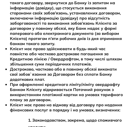
такого договору, звернутися до Банку із запитом на
інформацію (довідку), що стосується виконання
сторонами своїх зобов’язань, установлених договором,
включаючи інформацію (довідку) про відсутність
заборгованості та виконання зобов’язань Клієнта за
договором у повному обсязі, яку Банк надає у формі
паперового або електронного документа (за вибором
Клієнта) протягом п’яти робочих днів із дня отримання
банком такого запиту.
Клієнт має право здійснювати в будь-який час
повністю або частково дострокове погашення за
Кредитною лінією / Овердрафтом, в тому числі шляхом
збільшення суми періодичних платежів.
Достроково, частково або в повному обсязі виконати
свої зобов`язання за Договором без сплати Банку
додаткових плат.
При оформленні кредитного ліміту/ліміту овердрафту
Банком Клієнту відкривається Поточний рахунок з
використанням платіжної картки на умовах тарифного
плану за договором.
Клієнт має право на відмову від договору про надання
фінансових послуг в порядку і на умовах, визначених:
1. Законодавством, зокрема, щодо споживчого