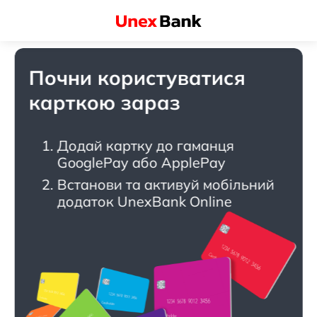
Почни користуватися
карткою зараз
Додай картку до гаманця
GooglePay або ApplePay
Встанови та активуй мобільний
додаток UnexBank Online