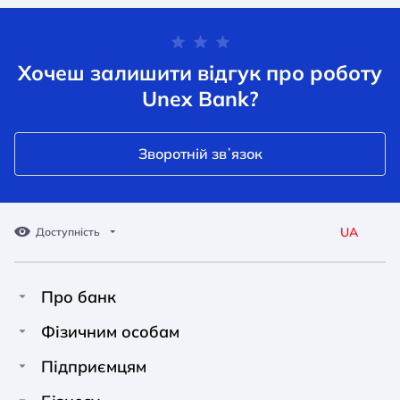
Хочеш залишити відгук про роботу
Unex Bank?
Зворотній звʼязок
UA
Доступність
Про банк
Про Unex Bank
A A
A A
Фізичним особам
A A
Контакти
Кредити
Підприємцям
Звичайний
Середній
Великий
Прес-центр
Картки
Фінансування