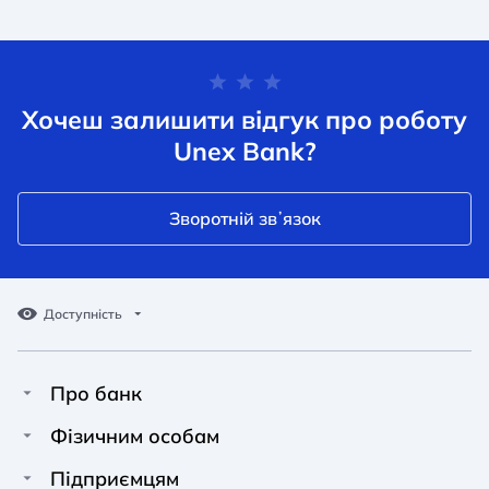
Хочеш залишити відгук про роботу
Unex Bank?
Зворотній звʼязок
Доступність
Про банк
Про Unex Bank
A A
A A
Фізичним особам
A A
Контакти
Кредити
Підприємцям
Звичайний
Середній
Великий