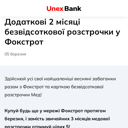
Додаткові 2 місяці
безвідсоткової розстрочки у
Фокстрот
05 березня
Здійснюй усі свої найшаленіші весняні забаганки
разом з Фокстрот та карткою безвідсоткової
розстрочки Мед!
Купуй будь що у мережі Фокстрот протягом
березня, і замість звичайних 3 місяців медової
розстрочки отримуй цілих 5!