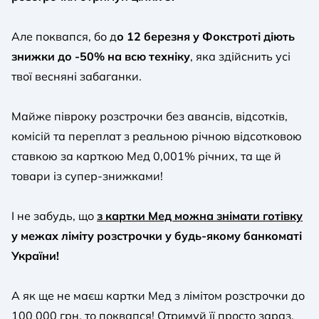
Але поквапся, бо д
о 12 березня у Фокстроті діють
знижки до -50% на всю техніку
, яка здійснить усі
твої весняні забаганки.
Майже півроку розстрочки без авансів, відсотків,
комісій та переплат з реальною річною відсотковою
ставкою за карткою Мед 0,001% річних, та ще й
товари із супер-знижками!
І не забудь, що
з картки Мед можна знімати готівку
у межах ліміту розстрочки у будь-якому банкоматі
України!
А як ще не маєш картки Мед з лімітом розстрочки до
100 000 грн, то поквапся! Отримуй її просто зараз,