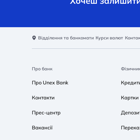
Хочеш залишити 
Відділення та банкомати
Курси валют
Конта
Про банк
Фізични
Про Unex Bank
Кредит
Контакти
Картки
Прес-центр
Депози
Вакансії
Переказ