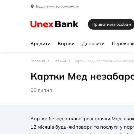
Відділення та банкомати
Приватним особам
Кредити
Картки
Депозити
Перекази
Головна
Новини
Картки Мед незабаром можна буде 
Картки Мед незабаро
05 липня
Картка безвідсоткової розстрочки Мед, яко
12 місяців будь-які товари та послуги у па