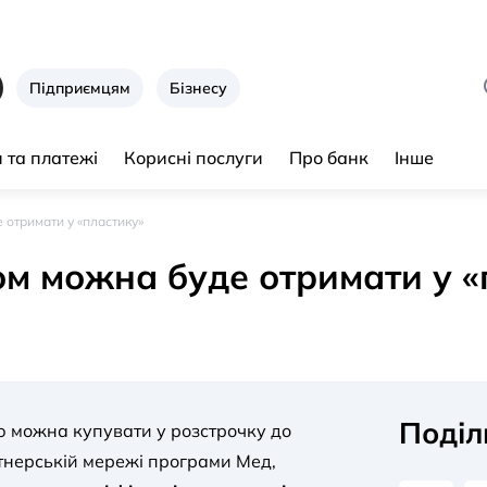
Підприємцям
Бізнесу
 та платежі
Корисні послуги
Про банк
Інше
отримати у «пластику»
м можна буде отримати у «
Поділ
ю можна купувати у розстрочку до
ртнерській мережі програми Мед,