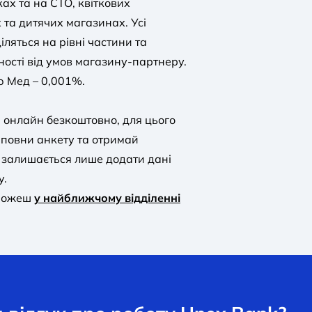
ах та на СТО, квіткових
 та дитячих магазинах. Усі
іляться на рівні частини та
ності від умов магазину-партнеру.
ю Мед – 0,001%.
 онлайн безкоштовно, для цього
аповни анкету та отримай
о залишається лише додати дані
y.
 можеш
у найближчому відділенні