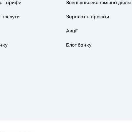
та тарифи
Зовнішньоекономічна діяльн
 послуги
Зарплатні проєкти
Акції
нку
Блог банку