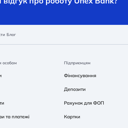
відгук про роботу Unex Bank?
кти
Блог
м особам
Підприємцям
и
Фінансування
Депозити
ти
Рахунок для ФОП
и та платежі
Картки