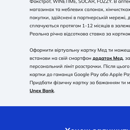
Фокстрот, WINETIME, SOCAR, FOZZY. В аптек
магазинах та меблевих салонах, хімчистках
покупки, здійснені в партнерській мережі, д
сплачуються протягом 1-12 місяців в залеж
Реальна річна відсоткова ставка за картко
Оформити віртуальну картку Мед ти можеш
встанови на свій смартфон
додаток Мед
, з
персональний ліміт розстрочки. Після цьог
картки до гаманця Google Pay або Apple Pa
Придбати фізичну картку за бажанням ти
Unex Bank
.