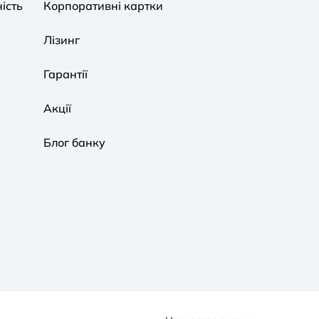
ість
Корпоративні картки
Звичайна
Чорно-Біла
Протанопія
Лізинг
Гарантії
Акції
Блог банку