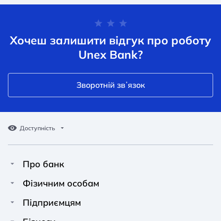
Хочеш залишити відгук про роботу
Unex Bank?
Зворотній звʼязок
Доступність
Про банк
Про Unex Bank
A A
A A
Фізичним особам
A A
Контакти
Кредити
Підприємцям
Звичайний
Середній
Великий
Прес-центр
Картки
Фінансування