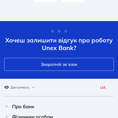
Хочеш залишити відгук про роботу
Unex Bank?
Зворотній звʼязок
UA
Доступність
Про банк
Про Unex Bank
A A
A A
Фізичним особам
A A