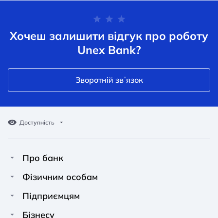
Хочеш залишити відгук про роботу
Unex Bank?
Зворотній звʼязок
Доступність
Про банк
Про Unex Bank
A A
A A
Фізичним особам
A A
Контакти
Кредити
Підприємцям
Звичайний
Середній
Великий
Прес-центр
Картки
Фінансування
Бізнесу