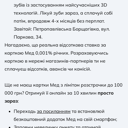
зубів із застосуванням найсучасніших 3D
технологій. Лікуй зуби зараз, а сплачуй собі
потім, впродовж 4-х місяців без перплат.
Завітай: Петропавлівська Борщагівка, вул.
Паркова, 34.
Нагадаємо, що реальна відсоткова ставка за
карткою Мед 0,001% річних. Розраховуючись
карткою в мережі магазинів-партнерів ти не
сплачуєш відсотків, авансів чи комісій.
Ще не маєш картки Мед з лімітом розстрочки до 100
000 грн? Отримуй її онлайн за 10 хвилин
просто
зараз
:
Переходь
за посиланням
та встановлюй
безкоштовний додаток Мед на свій смартфон;
Заповни невеличку анкету та отримай