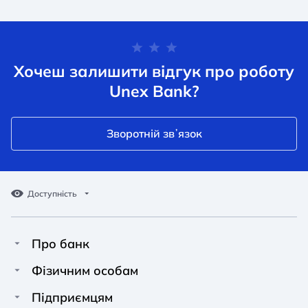
Хочеш залишити відгук про роботу
Unex Bank?
Зворотній звʼязок
Доступність
Про банк
Про Unex Bank
A A
A A
Фізичним особам
A A
Контакти
Кредити
Підприємцям
Звичайний
Середній
Великий