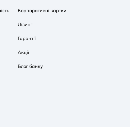
ість
Корпоративні картки
Звичайна
Чорно-Біла
Протанопія
Лізинг
Гарантії
Акції
Блог банку