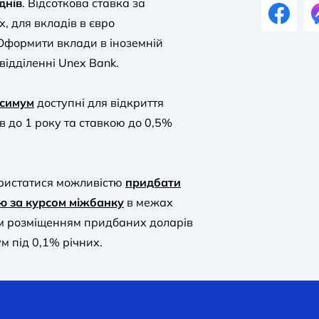
днів
. Відсоткова ставка за
, для вкладів в євро
 Оформити вклади в іноземній
відділенні Unex Bank.
ксимум
доступні для відкриття
ів до 1 року та ставкою до 0,5%
ористатися можливістю
придбати
ню за курсом міжбанку
в межах
им розміщенням придбаних доларів
 під 0,1% річних.