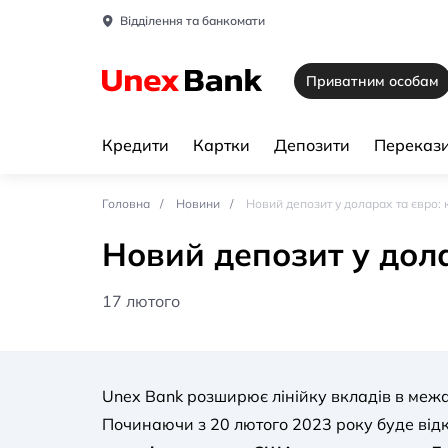
Відділення та банкомати
Приватним особам
Кредити
Картки
Депозити
Перекази
Головна
Новини
Новий депозит у доларах та євро: 
Новий депозит у дола
17 лютого
Unex Bank розширює лінійку вкладів в меж
Починаючи з 20 лютого 2023 року буде від