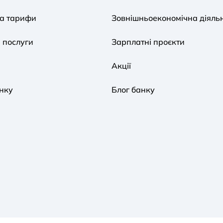
та тарифи
Зовнішньоекономічна діяльн
 послуги
Зарплатні проєкти
Акції
нку
Блог банку