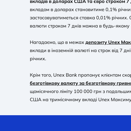
вкладів в доларах США та євро строком 7 
вкладом в доларах становитиме 0,1% річних
застосовуватиметься ставка 0,01% річних.
валюти строком 7 днів можна в будь-якому 
Нагадаємо, що в межах
депозиту Unex Ма
вклади в іноземній валюті на строк від 7 дн
річних.
Крім того, Unex Bank пропонує клієнтам ск
безготівкову валюту за безготівкову грив
щомісячного ліміту 100 000 грн з подальш
США на тримісячному вкладі Unex Максимум