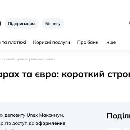
Підприємцям
Бізнесу
 та платежі
Корисні послуги
Про банк
Інше
короткий строк та ринкова ставка
рах та євро: короткий стро
Поділ
ах депозиту Unex Максимум.
крито доступ до
оформлення