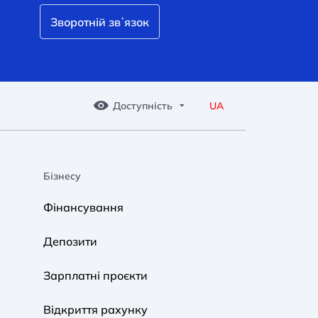
Зворотній звʼязок
Доступність
UA
Бізнесу
A A
A A
A A
Фінансування
Звичайний
Середній
Великий
Депозити
A A
A A
A A
Зарплатні проєкти
Звичайний
Середній
Великий
Відкриття рахунку