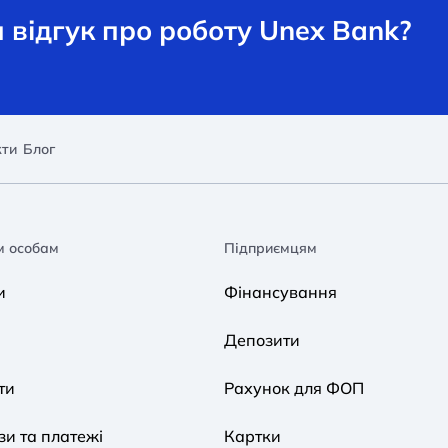
відгук про роботу Unex Bank?
кти
Блог
м особам
Підприємцям
и
Фінансування
Депозити
ти
Рахунок для ФОП
и та платежі
Картки