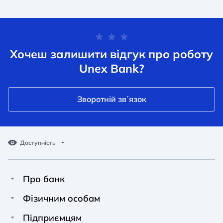
Хочеш залишити відгук про роботу
Unex Bank?
Зворотній звʼязок
Доступність
Про банк
Про Unex Bank
A A
A A
Фізичним особам
A A
Контакти
Кредити
Підприємцям
Звичайний
Середній
Великий