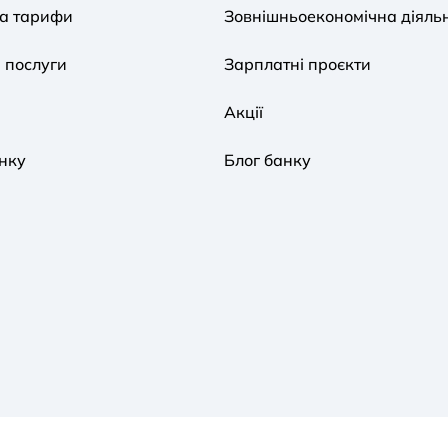
та тарифи
Зовнішньоекономічна діяльн
 послуги
Зарплатні проєкти
Акції
нку
Блог банку