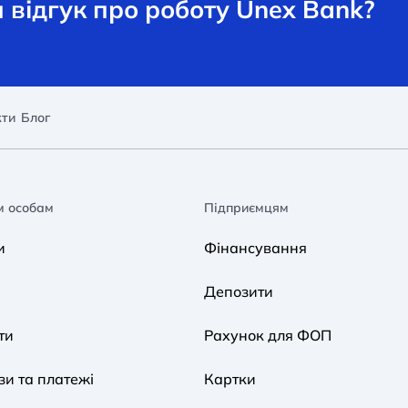
відгук про роботу Unex Bank?
кти
Блог
м особам
Підприємцям
и
Фінансування
Депозити
ти
Рахунок для ФОП
и та платежі
Картки