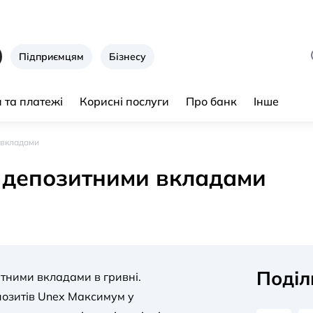
Підприємцям
Бізнесу
 та платежі
Корисні послуги
Про банк
Інше
 вкладами
 депозитними вкладами
Поділ
тними вкладами в гривні.
епозитів Unex Максимум у