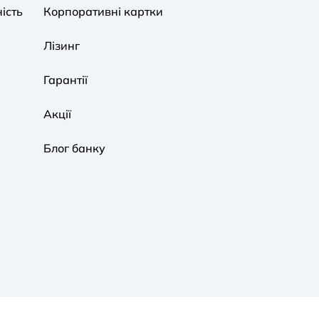
ість
Корпоративні картки
Звичайна
Чорно-Біла
Протанопія
Лізинг
Гарантії
Акції
Блог банку