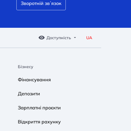
Зворотній звʼязок
Доступність
UA
Бізнесу
A A
A A
A A
Фінансування
Звичайний
Середній
Великий
Депозити
A A
A A
A A
Зарплатні проєкти
Звичайний
Середній
Великий
Відкриття рахунку