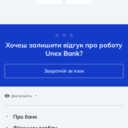
Хочеш залишити відгук про роботу
Unex Bank?
Зворотній звʼязок
Доступність
Про банк
Про Unex Bank
Фізичним особам