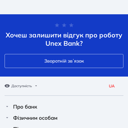
Хочеш залишити відгук про роботу
Unex Bank?
Зворотній звʼязок
UA
Доступність
Про банк
Про Unex Bank
A A
A A
Фізичним особам
A A
Контакти
Кредити