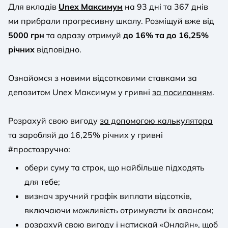
Для вкладів
Unex Максимум
на 93 дні та 367 днів
ми прибрали прогресивну шкалу. Розміщуй вже від
5000 грн
та одразу отримуй
до 16% та до 16,25%
річних
відповідно.
Ознайомся з новими відсотковими ставками за
депозитом Unex Максимум у гривні
за посиланням
.
Розрахуй свою вигоду
за допомогою калькулятора
та заробляй до 16,25% річних у гривні
#простозручно:
обери суму та строк, що найбільше підходять
для тебе;
визнач зручний графік виплати відсотків,
включаючи можливість отримувати їх авансом;
розрахуй свою вигоду і натискай «Онлайн», щоб