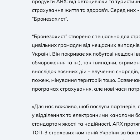
продукти ARX: від автоцивілки та туристич
страхування життя та здоров'я. Серед них 
“Бронезахист”.
“Бронезахист” створено спеціально для стр
цивільних громадян від нещасних випадків 
Україні. Він покриває як побутові нещасні в
обмороження та ін.), так і випадки, отрим
внаслідок воєнних дій – влучення снарядів, 
пожеж, мінування територій тощо. Зазвичай,
програмах страхування, але нові часи пот
«Для нас важливо, щоб послуги партнерів, 
у відділеннях та електронними каналами б
стандартам якості та надійності. ARX протя
ТОП-3 страхових компаній України за бага