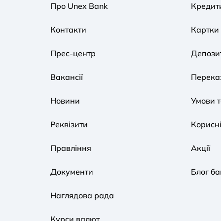
Про Unex Bank
Кредит
Контакти
Картки
Прес-центр
Депози
Вакансії
Переказ
Новини
Умови 
Реквізити
Корисні
Правління
Акції
Документи
Блог ба
Наглядова рада
Курси валют