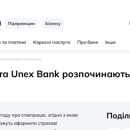
Підприємцям
Бізнесу
 та платежі
Корисні послуги
Про банк
Інше
 розпочинають співпрацю
та Unex Bank розпочинают
Поділ
году про співпрацю, згідно з якою
можуть оформити страхові