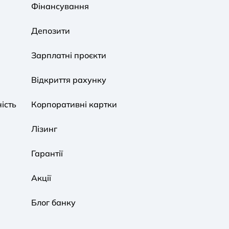
Фінансування
Звичайний
Середній
Великий
Депозити
A A
A A
A A
Зарплатні проєкти
Звичайний
Середній
Великий
Відкриття рахунку
ість
Корпоративні картки
Звичайна
Чорно-Біла
Протанопія
Лізинг
Гарантії
Акції
Блог банку