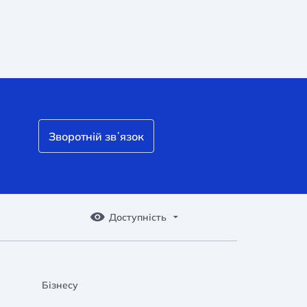
Зворотній звʼязок
Доступність
Бізнесу
A A
A A
A A