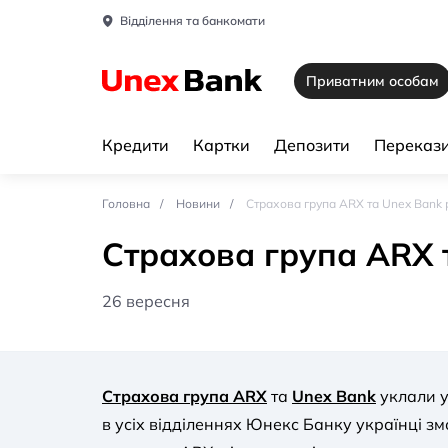
Відділення та банкомати
Приватним особам
Кредити
Картки
Депозити
Перекази
Головна
Новини
Страхова група ARX та Unex Bank
Страхова група ARX 
26 вересня
Страхова група ARX
та
Unex Bank
уклали у
в усіх відділеннях Юнекс Банку українці з