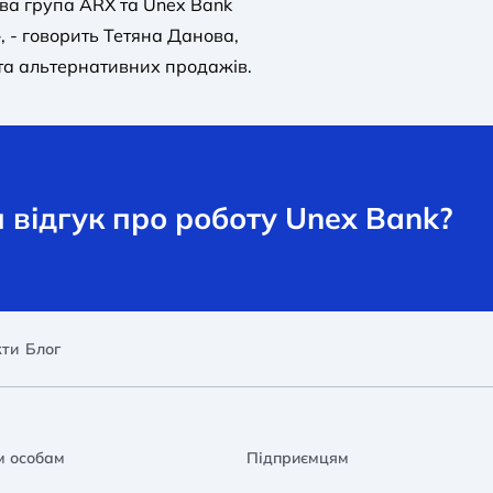
ова група ARX та Unex Bank
, - говорить Тетяна Данова,
та альтернативних продажів.
відгук про роботу Unex Bank?
кти
Блог
м особам
Підприємцям