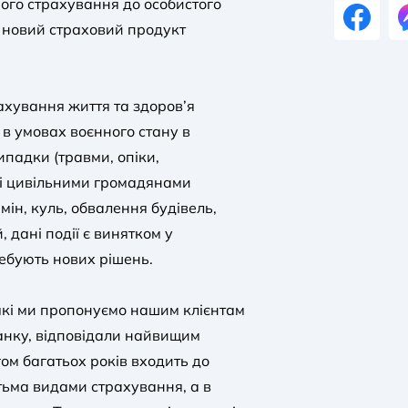
ного страхування до особистого
- новий страховий продукт
ахування життя та здоров’я
в умовах воєнного стану в
ипадки (травми, опіки,
ані цивільними громадянами
мін, куль, обвалення будівель,
 дані події є винятком у
ребують нових рішень.
які ми пропонуємо нашим клієнтам
анку, відповідали найвищим
гом багатьох років входить до
тьма видами страхування, а в