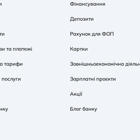
и
Фінансування
Депозити
ти
Рахунок для ФОП
и та платежі
Картки
та тарифи
Зовнішньоекономічна діяльн
 послуги
Зарплатні проєкти
Акції
нку
Блог банку