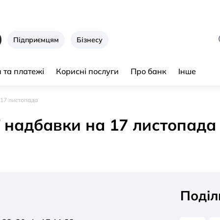
Підприємцям
Бізнесу
 та платежі
Корисні послуги
Про банк
Інше
 17 листопада
 надбавки на 17 листопада
Поділ