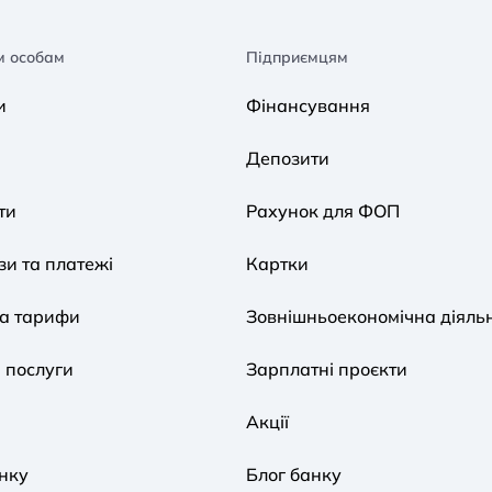
м особам
Підприємцям
и
Фінансування
Депозити
ти
Рахунок для ФОП
и та платежі
Картки
та тарифи
Зовнішньоекономічна діяльн
 послуги
Зарплатні проєкти
Акції
нку
Блог банку