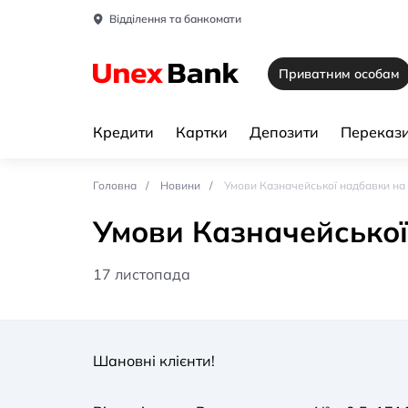
Відділення та банкомати
Приватним особам
Кредити
Картки
Депозити
Перекази
Головна
Новини
Умови Казначейської надбавки на
Умови Казначейської
17 листопада
Шановні клієнти!