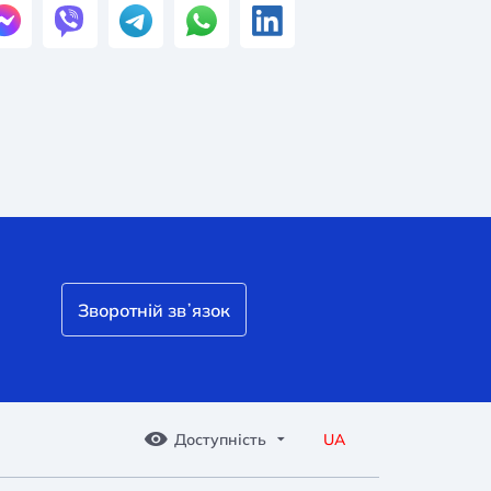
Зворотній звʼязок
Доступність
UA