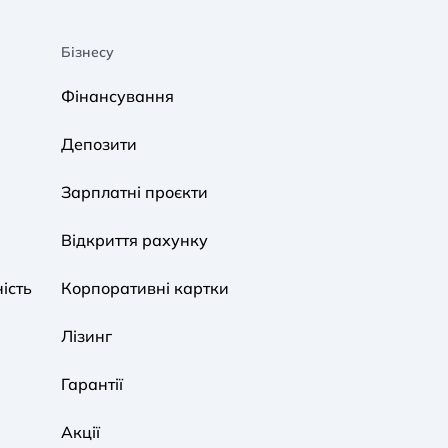
Бізнесу
A A
A A
A A
Фінансування
Звичайний
Середній
Великий
Депозити
A A
A A
A A
Зарплатні проєкти
Звичайний
Середній
Великий
Відкриття рахунку
ість
Корпоративні картки
Звичайна
Чорно-Біла
Протанопія
Лізинг
Гарантії
Акції