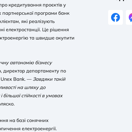
 про кредитування проєктів у
х партнерської програми банк
лієнтам, які реалізують
ні електростанції. Це рішення
ектроенергію та швидше окупити
ичну автономію бізнесу
, директор департаменту по
я Unex Bank. —
Завдяки такій
ливості на шляху до
 більшої стійкості в умовах
ляско.
ння на базі сонячних
пичення електроенергії.