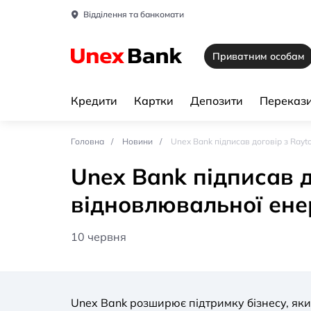
Відділення та банкомати
Приватним особам
Кредити
Картки
Депозити
Перекази
Головна
Новини
Unex Bank підписав договір з Ray
Unex Bank підписав д
відновлювальної ене
10 червня
Unex Bank розширює підтримку бізнесу, яки