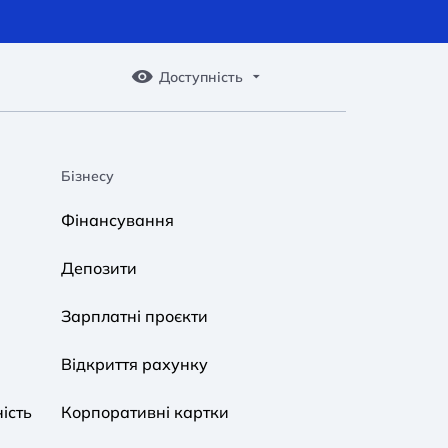
Доступність
Бізнесу
A A
A A
A A
Фінансування
Звичайний
Середній
Великий
Депозити
A A
A A
A A
Зарплатні проєкти
Звичайний
Середній
Великий
Відкриття рахунку
ість
Корпоративні картки
Звичайна
Чорно-Біла
Протанопія