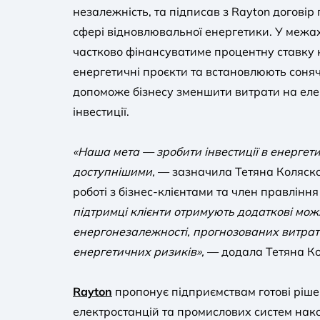
незалежність, та підписав з Rayton договір
сфері відновлювальної енергетики. У межа
частково фінансуватиме процентну ставку к
енергетичні проєкти та встановлюють соняч
допоможе бізнесу зменшити витрати на ел
інвестиції.
«Наша мета — зробити інвестиції в енергет
доступнішими,
— зазначила Тетяна Коляско
роботі з бізнес-клієнтами та член правлінн
підтримці клієнти отримують додаткові мож
енергонезалежності, прогнозованих витрат і
енергетичних ризиків»,
— додала Тетяна Ко
Rayton
пропонує підприємствам готові ріше
електростанцій та промислових систем нако