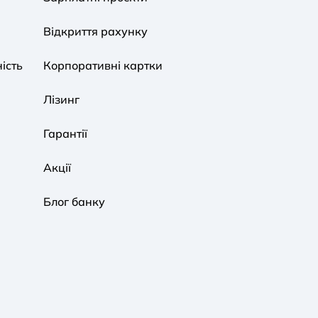
Звичайний
Середній
Великий
Відкриття рахунку
ість
Корпоративні картки
Звичайна
Чорно-Біла
Протанопія
Лізинг
Гарантії
Акції
Блог банку