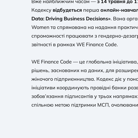
Вже найближчим часом —
з 14 травня до 
Кодексу
відбудеться
перша
онлайн-навча
Data: Driving Business Decisions»
. Вона орга
Women та спрямована на надання практичн
спроможності працювати з гендерно-дезаг
звітності в рамках WE Finance Code.
WE Finance Code — це глобальна ініціатив
рішень, заснованих на даних, для розшире
жіночого підприємництва. Кодекс діє у пон
ініціативи координують провідні банки роз
зобов’язання підписантів у трьох напрямах: л
спільною метою підтримки МСП, очолювани