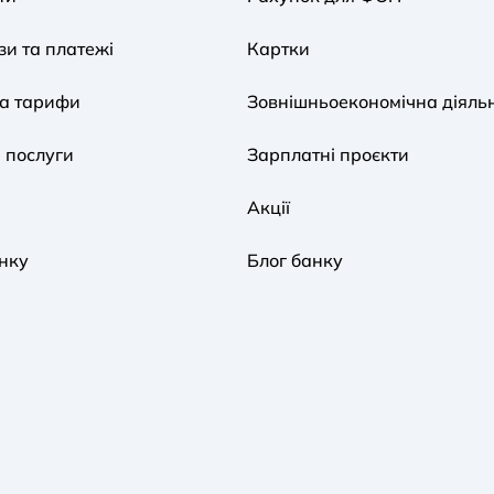
и та платежі
Картки
та тарифи
Зовнішньоекономічна діяльн
 послуги
Зарплатні проєкти
Акції
нку
Блог банку