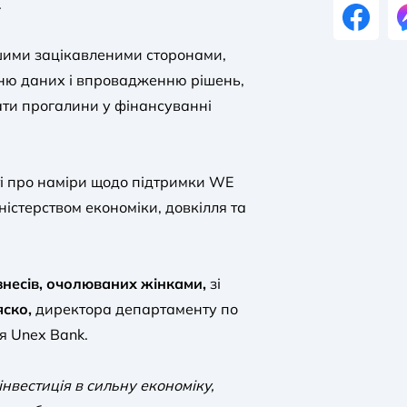
.
шими зацікавленими сторонами,
нню даних і впровадженню рішень,
ати прогалини у фінансуванні
ті про наміри щодо підтримки WE
ністерством економіки, довкілля та
ізнесів, очолюваних жінками,
зі
ско,
директора департаменту по
ня Unex Bank.
нвестиція в сильну економіку,