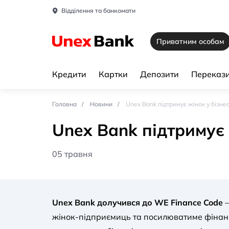
Відділення та банкомати
Приватним особам
Кредити
Картки
Депозити
Перекази
Головна
Новини
Unex Bank підтримує жінок у бізнес
Unex Bank підтримує 
05 травня
Unex Bank долучився до WE Finance Code
жінок-підприємиць та посилюватиме фінанс