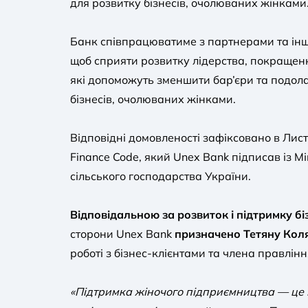
для розвитку бізнесів, очолюваних жінками
Банк співпрацюватиме з партнерами та ін
щоб сприяти розвитку лідерства, покраще
які допоможуть зменшити бар’єри та подол
бізнесів, очолюваних жінками.
Відповідні домовленості зафіксовано в Лис
Finance Code, який Unex Bank підписав із Мі
сільського господарства України.
Відповідальною за розвиток і підтримку б
сторони Unex Bank
призначено Тетяну Коля
роботі з бізнес-клієнтами та члена правлін
«Підтримка жіночого підприємництва — це і