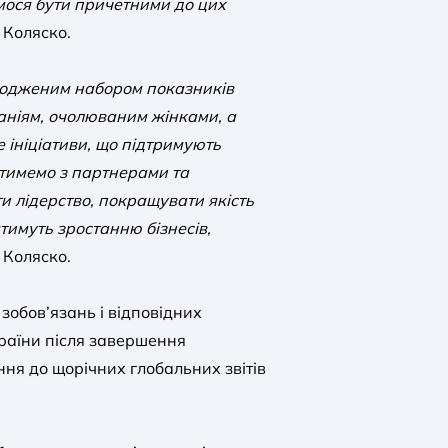
мося бути причетними до цих
 Коляско.
згодженим набором показників
аніям, очолюваним жінками, а
ініціативи, що підтримують
тимемо з партнерами та
и лідерство, покращувати якість
тимуть зростанню бізнесів,
 Коляско.
зобов’язань і відповідних
раїни після завершення
ння до щорічних глобальних звітів