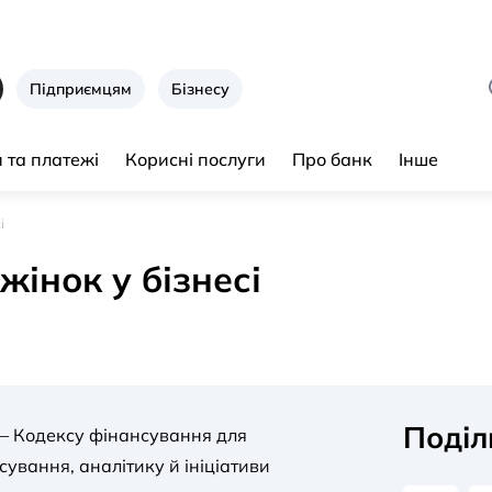
Підприємцям
Бізнесу
 та платежі
Корисні послуги
Про банк
Інше
і
жінок у бізнесі
Поділ
— Кодексу фінансування для
ування, аналітику й ініціативи