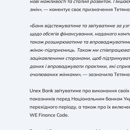
нові можливості та сталий розвиток. Пишає
змін»,
— коментує своє призначення Тетяна
«Банк відстежуватиме та звітуватиме за у
щодо обсягів фінансування, наданого комп
також розширюватиме та впроваджуватиме 
жінок-підприємиць. Також ми співпрацюва
зацікавленими сторонами, щоб підтримуват
даних і впроваджувати практики, які сприя
очолюваних жінками»,
— зазначила Тетяна
Unex Bank звітуватиме про виконання своїх 
показників перед Національним банком Ук
перехідного періоду, а також про їх включе
WE Finance Code.