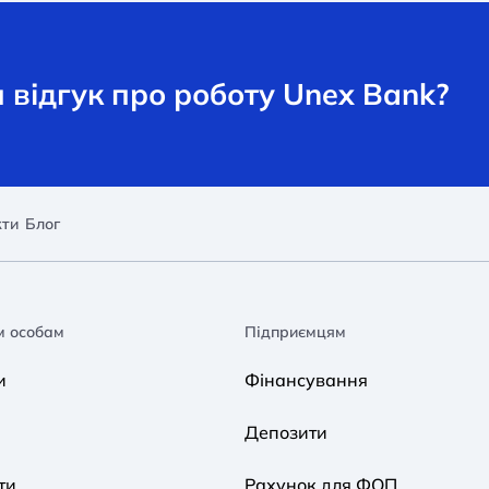
відгук про роботу Unex Bank?
кти
Блог
м особам
Підприємцям
и
Фінансування
Депозити
ти
Рахунок для ФОП