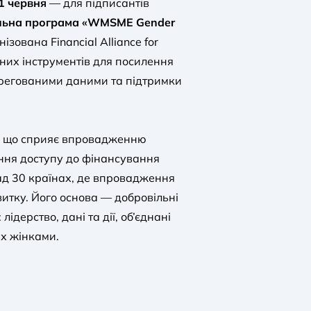
11 червня
— для підписантів
льна програма «WMSME Gender
нізована Financial Alliance for
их інструментів для посилення
регованими даними та підтримки
а, що сприяє впровадженню
ння доступу до фінансування
ад 30 країнах, де впровадження
витку. Його основа — добровільні
ідерство, дані та дії, об’єднані
х жінками.