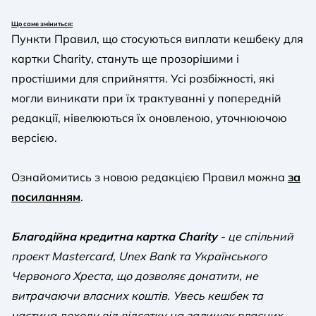
Що саме зміниться:
Пункти Правил, що стосуються виплати кешбеку для
картки Charity, стануть ще прозорішими і
простішими для сприйняття. Усі розбіжності, які
могли виникати при їх трактуванні у попередній
редакції, нівелюються їх оновленою, уточнюючою
версією.
Ознайомитись з новою редакцією Правил можна
за
посиланням
.
Благодійна кредитна картка Charity
- це спільний
проєкт Mastercard, Unex Bank та Українського
Червоного Хреста, що дозволяє донатити, не
витрачаючи власних коштів. Увесь кешбек та
частина доходу від відсотку на залишок власних