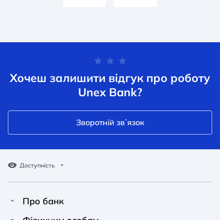
Хочеш залишити відгук про роботу
Unex Bank?
Зворотній звʼязок
Доступність
Про банк
Про Unex Bank